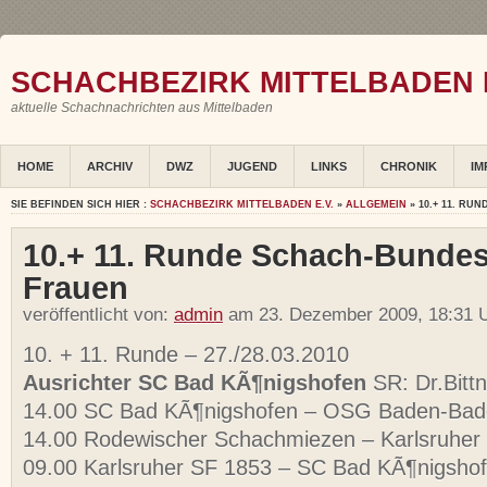
SCHACHBEZIRK MITTELBADEN E
aktuelle Schachnachrichten aus Mittelbaden
HOME
ARCHIV
DWZ
JUGEND
LINKS
CHRONIK
IM
SIE BEFINDEN SICH HIER :
SCHACHBEZIRK MITTELBADEN E.V.
»
ALLGEMEIN
» 10.+ 11. R
10.+ 11. Runde Schach-Bundes
Frauen
veröffentlicht von:
admin
am 23. Dezember 2009, 18:31 U
10. + 11. Runde – 27./28.03.2010
Ausrichter SC Bad KÃ¶nigshofen
SR: Dr.Bittn
14.00 SC Bad KÃ¶nigshofen – OSG Baden-Ba
14.00 Rodewischer Schachmiezen – Karlsruher
09.00 Karlsruher SF 1853 – SC Bad KÃ¶nigsho