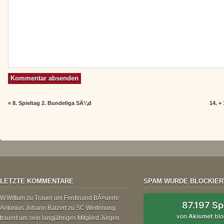
«
8. Spieltag 2. Bundeliga SÃ¼d
14. +
LETZTE KOMMENTARE
SPAM WURDE BLOCKIER
W.Wittum
zu
Trauer um Ferdinand BÃ¤uerle
87.197 S
Antonius Johann Balzert
zu
SC Weitenung
von
Akismet
blo
trauert um sein langjähriges Mitglied Jürgen