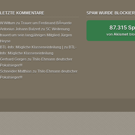
LETZTE KOMMENTARE
SPAM WURDE BLOCKIER
W.Wittum
zu
Trauer um Ferdinand BÃ¤uerle
87.315 S
Antonius Johann Balzert
zu
SC Weitenung
von
Akismet
blo
trauert um sein langjähriges Mitglied Jürgen
Heyse
BTL-Info: Mögliche Klasseneinteilung |
zu
BTL-
Info: Mögliche Klasseneinteilung
Gerhard Gorges
zu
Thilo Ehmann deutscher
Pokalsieger!!!
Schneider Matthias
zu
Thilo Ehmann deutscher
Pokalsieger!!!