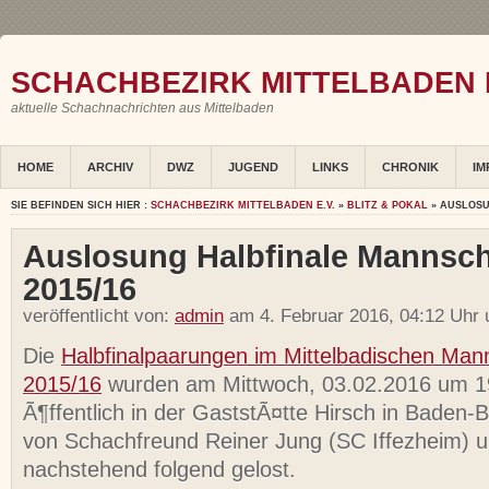
SCHACHBEZIRK MITTELBADEN E
aktuelle Schachnachrichten aus Mittelbaden
HOME
ARCHIV
DWZ
JUGEND
LINKS
CHRONIK
IM
SIE BEFINDEN SICH HIER :
SCHACHBEZIRK MITTELBADEN E.V.
»
BLITZ & POKAL
» AUSLOSU
Auslosung Halbfinale Mannsch
2015/16
veröffentlicht von:
admin
am 4. Februar 2016, 04:12 Uhr 
Die
Halbfinalpaarungen im Mittelbadischen Man
2015/16
wurden am Mittwoch, 03.02.2016 um 1
Ã¶ffentlich in der GaststÃ¤tte Hirsch in Baden
von Schachfreund Reiner Jung (SC Iffezheim) 
nachstehend folgend gelost.