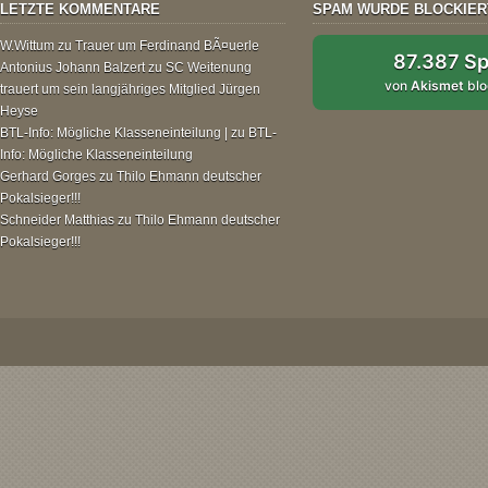
LETZTE KOMMENTARE
SPAM WURDE BLOCKIER
W.Wittum
zu
Trauer um Ferdinand BÃ¤uerle
87.387 S
Antonius Johann Balzert
zu
SC Weitenung
von
Akismet
blo
trauert um sein langjähriges Mitglied Jürgen
Heyse
BTL-Info: Mögliche Klasseneinteilung |
zu
BTL-
Info: Mögliche Klasseneinteilung
Gerhard Gorges
zu
Thilo Ehmann deutscher
Pokalsieger!!!
Schneider Matthias
zu
Thilo Ehmann deutscher
Pokalsieger!!!