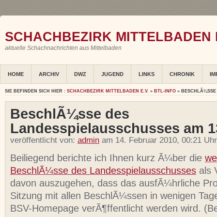
SCHACHBEZIRK MITTELBADEN E
aktuelle Schachnachrichten aus Mittelbaden
HOME
ARCHIV
DWZ
JUGEND
LINKS
CHRONIK
IM
SIE BEFINDEN SICH HIER :
SCHACHBEZIRK MITTELBADEN E.V.
»
BTL-INFO
» BESCHLÃ¼SSE 
BeschlÃ¼sse des
Landesspielausschusses am 1
veröffentlicht von:
admin
am 14. Februar 2010, 00:21 Uhr
Beiliegend berichte ich Ihnen kurz Ã¼ber die
we
BeschlÃ¼sse des Landesspielausschusses
als 
davon auszugehen, dass das ausfÃ¼hrliche Pro
Sitzung mit allen BeschlÃ¼ssen in wenigen Tag
BSV-Homepage verÃ¶ffentlicht werden wird. (B