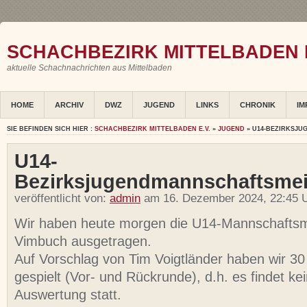
SCHACHBEZIRK MITTELBADEN E
aktuelle Schachnachrichten aus Mittelbaden
HOME
ARCHIV
DWZ
JUGEND
LINKS
CHRONIK
IM
SIE BEFINDEN SICH HIER :
SCHACHBEZIRK MITTELBADEN E.V.
»
JUGEND
» U14-BEZIRKSJ
U14-
Bezirksjugendmannschaftsmei
veröffentlicht von:
admin
am 16. Dezember 2024, 22:45 U
Wir haben heute morgen die U14-Mannschaftsme
Vimbuch ausgetragen.
Auf Vorschlag von Tim Voigtländer haben wir 30
gespielt (Vor- und Rückrunde), d.h. es findet k
Auswertung statt.