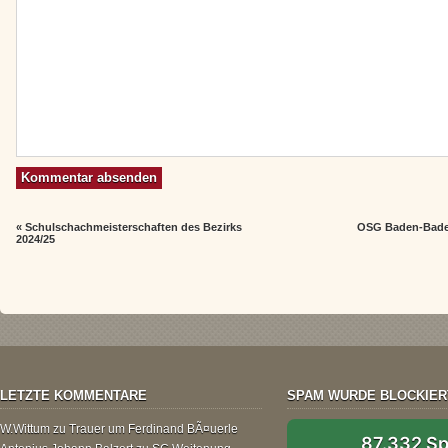
«
Schulschachmeisterschaften des Bezirks
OSG Baden-Baden 
2024/25
LETZTE KOMMENTARE
SPAM WURDE BLOCKIER
W.Wittum
zu
Trauer um Ferdinand BÃ¤uerle
87.332 S