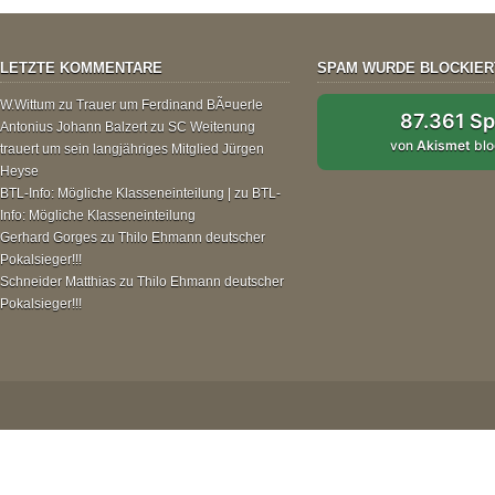
LETZTE KOMMENTARE
SPAM WURDE BLOCKIER
W.Wittum
zu
Trauer um Ferdinand BÃ¤uerle
87.361 S
Antonius Johann Balzert
zu
SC Weitenung
von
Akismet
blo
trauert um sein langjähriges Mitglied Jürgen
Heyse
BTL-Info: Mögliche Klasseneinteilung |
zu
BTL-
Info: Mögliche Klasseneinteilung
Gerhard Gorges
zu
Thilo Ehmann deutscher
Pokalsieger!!!
Schneider Matthias
zu
Thilo Ehmann deutscher
Pokalsieger!!!