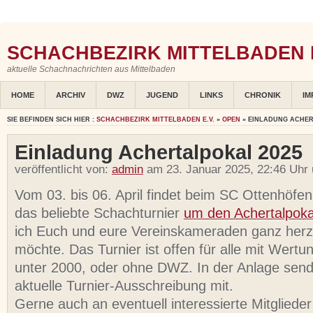
SCHACHBEZIRK MITTELBADEN E
aktuelle Schachnachrichten aus Mittelbaden
HOME
ARCHIV
DWZ
JUGEND
LINKS
CHRONIK
IM
SIE BEFINDEN SICH HIER :
SCHACHBEZIRK MITTELBADEN E.V.
»
OPEN
» EINLADUNG ACHER
Einladung Achertalpokal 2025
veröffentlicht von:
admin
am 23. Januar 2025, 22:46 Uhr
Vom 03. bis 06. April findet beim SC Ottenhöfe
das beliebte Schachturnier
um den Achertalpoka
ich Euch und eure Vereinskameraden ganz herzl
möchte. Das Turnier ist offen für alle mit Wert
unter 2000, oder ohne DWZ. In der Anlage send
aktuelle Turnier-Ausschreibung mit.
Gerne auch an eventuell interessierte Mitglieder 