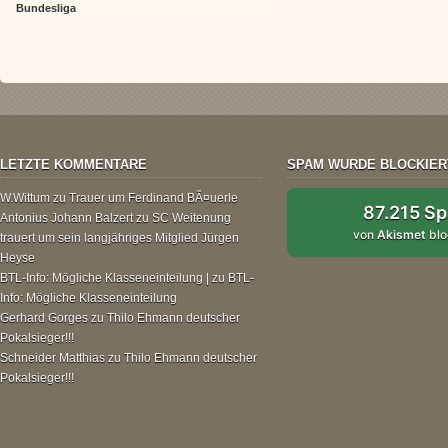
Bundesliga
LETZTE KOMMENTARE
SPAM WURDE BLOCKIER
W.Wittum
zu
Trauer um Ferdinand BÃ¤uerle
87.215 S
Antonius Johann Balzert
zu
SC Weitenung
von
Akismet
blo
trauert um sein langjähriges Mitglied Jürgen
Heyse
BTL-Info: Mögliche Klasseneinteilung |
zu
BTL-
Info: Mögliche Klasseneinteilung
Gerhard Gorges
zu
Thilo Ehmann deutscher
Pokalsieger!!!
Schneider Matthias
zu
Thilo Ehmann deutscher
Pokalsieger!!!