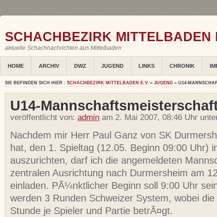
SCHACHBEZIRK MITTELBADEN E
aktuelle Schachnachrichten aus Mittelbaden
HOME
ARCHIV
DWZ
JUGEND
LINKS
CHRONIK
IM
SIE BEFINDEN SICH HIER :
SCHACHBEZIRK MITTELBADEN E.V.
»
JUGEND
» U14-MANNSCHAF
U14-Mannschaftsmeisterschaft
veröffentlicht von:
admin
am 2. Mai 2007, 08:46 Uhr unte
Nachdem mir Herr Paul Ganz von SK Durmershei
hat, den 1. Spieltag (12.05. Beginn 09:00 Uhr)
auszurichten, darf ich die angemeldeten Manns
zentralen Ausrichtung nach Durmersheim am 1
einladen. PÃ¼nktlicher Beginn soll 9:00 Uhr sein
werden 3 Runden Schweizer System, wobei die 
Stunde je Spieler und Partie betrÃ¤gt.