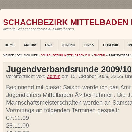
SCHACHBEZIRK MITTELBADEN E
aktuelle Schachnachrichten aus Mittelbaden
HOME
ARCHIV
DWZ
JUGEND
LINKS
CHRONIK
IM
SIE BEFINDEN SICH HIER :
SCHACHBEZIRK MITTELBADEN E.V.
»
JUGEND
» JUGENDVERBAND
Jugendverbandsrunde 2009/10
veröffentlicht von:
admin
am 15. Oktober 2009, 22:29 Uh
Beginnend mit dieser Saison werde ich das Amt
Jugendleiters Mittelbaden Ã¼bernehmen. Die 
Mannschaftsmeisterschaften werden an Samst
Vormittags an folgenden Terminen gespielt:
07.11.09
28.11.09