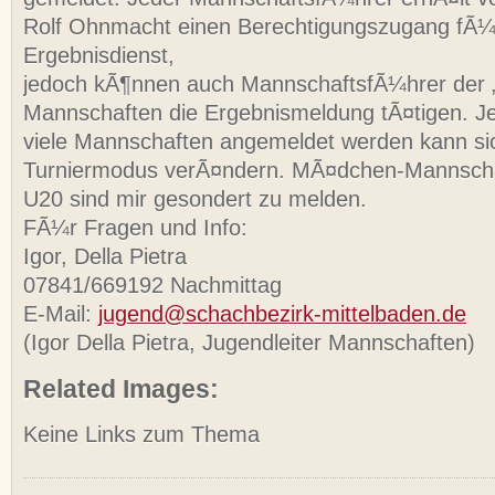
Rolf Ohnmacht einen Berechtigungszugang fÃ¼
Ergebnisdienst,
jedoch kÃ¶nnen auch MannschaftsfÃ¼hrer der 
Mannschaften die Ergebnismeldung tÃ¤tigen. J
viele Mannschaften angemeldet werden kann si
Turniermodus verÃ¤ndern. MÃ¤dchen-Mannsch
U20 sind mir gesondert zu melden.
FÃ¼r Fragen und Info:
Igor, Della Pietra
07841/669192 Nachmittag
E-Mail:
jugend@schachbezirk-mittelbaden.de
(Igor Della Pietra, Jugendleiter Mannschaften)
Related Images:
Keine Links zum Thema