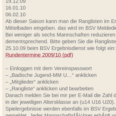
19.12.09
16.01.10
06.02.10
Ab dieser Saison kann man die Ranglisten im E
Mittelbaden eingeben. das wird im BSV Meldedi
Bei weniger als sechs Mannschaften reduzieren 
dementsprechend. Bitte geben Sie die Ranglist
25.10.09 beim BSV Ergebnisdienst wie folgt ein:
Rundentermine 2009/10 (pdf)
– Einloggen mit dem Vereinspasswort
– „Badische Jugend-MM U…“ anklicken
– „Mitglieder“ anklicken
– „Rangliste“ anklicken und bearbeiten
Danach melden Sie bei mir per E-Mail die Zahl
in der jeweiligen Altersklasse an (u14 U16 U20).
Spielergebnisse werden ebenfalls im BSV Ergeb
gemeldet. Jeder MannschaftsfÃ¼hrer erhÃ¤lt v