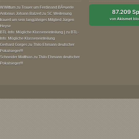
W.Wittum
zu
Trauer um Ferdinand BÃ¤uerle
87.209 S
Antonius Johann Balzert
zu
SC Weitenung
von
Akismet
blo
trauert um sein langjähriges Mitglied Jürgen
Heyse
BTL-Info: Mögliche Klasseneinteilung |
zu
BTL-
Info: Mögliche Klasseneinteilung
Gerhard Gorges
zu
Thilo Ehmann deutscher
Pokalsieger!!!
Schneider Matthias
zu
Thilo Ehmann deutscher
Pokalsieger!!!