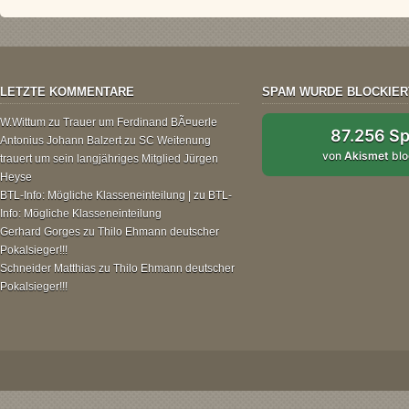
LETZTE KOMMENTARE
SPAM WURDE BLOCKIER
W.Wittum
zu
Trauer um Ferdinand BÃ¤uerle
87.256 S
Antonius Johann Balzert
zu
SC Weitenung
von
Akismet
blo
trauert um sein langjähriges Mitglied Jürgen
Heyse
BTL-Info: Mögliche Klasseneinteilung |
zu
BTL-
Info: Mögliche Klasseneinteilung
Gerhard Gorges
zu
Thilo Ehmann deutscher
Pokalsieger!!!
Schneider Matthias
zu
Thilo Ehmann deutscher
Pokalsieger!!!