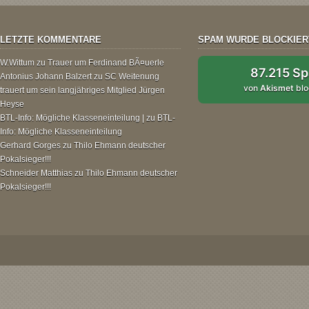
LETZTE KOMMENTARE
SPAM WURDE BLOCKIER
W.Wittum
zu
Trauer um Ferdinand BÃ¤uerle
87.215 S
Antonius Johann Balzert
zu
SC Weitenung
von
Akismet
blo
trauert um sein langjähriges Mitglied Jürgen
Heyse
BTL-Info: Mögliche Klasseneinteilung |
zu
BTL-
Info: Mögliche Klasseneinteilung
Gerhard Gorges
zu
Thilo Ehmann deutscher
Pokalsieger!!!
Schneider Matthias
zu
Thilo Ehmann deutscher
Pokalsieger!!!