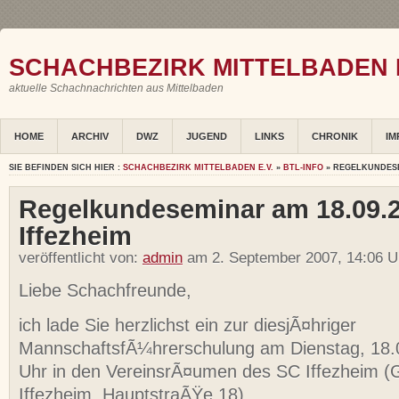
SCHACHBEZIRK MITTELBADEN E
aktuelle Schachnachrichten aus Mittelbaden
HOME
ARCHIV
DWZ
JUGEND
LINKS
CHRONIK
IM
SIE BEFINDEN SICH HIER :
SCHACHBEZIRK MITTELBADEN E.V.
»
BTL-INFO
» REGELKUNDESEM
Regelkundeseminar am 18.09.2
Iffezheim
veröffentlicht von:
admin
am 2. September 2007, 14:06 U
Liebe Schachfreunde,
ich lade Sie herzlichst ein zur diesjÃ¤hriger
MannschaftsfÃ¼hrerschulung am Dienstag, 18.
Uhr in den VereinsrÃ¤umen des SC Iffezheim (
Iffezheim, HauptstraÃŸe 18).