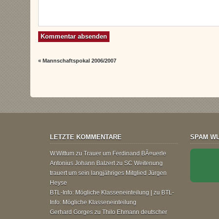
«
Mannschaftspokal 2006/2007
LETZTE KOMMENTARE
SPAM WU
W.Wittum
zu
Trauer um Ferdinand BÃ¤uerle
Antonius Johann Balzert
zu
SC Weitenung
trauert um sein langjähriges Mitglied Jürgen
Heyse
BTL-Info: Mögliche Klasseneinteilung |
zu
BTL-
Info: Mögliche Klasseneinteilung
Gerhard Gorges
zu
Thilo Ehmann deutscher