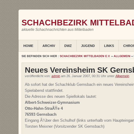
SCHACHBEZIRK MITTELBAD
aktuelle Schachnachrichten aus Mittelbaden
HOME
ARCHIV
DWZ
JUGEND
LINKS
CHRO
SIE BEFINDEN SICH HIER :
SCHACHBEZIRK MITTELBADEN E.V.
»
ALLGEMEIN
» 
Neues Vereinsheim SK Gernsb
veröffentlicht von:
admin
am 26. Januar 2007, 00:31 Uhr unter
Allgemein
Ab sofort hat der Schachklub Gernsbach ein neues Vereinsheim
Spielabend stattfindet.
Die Adresse des neuen Spiellokals lautet:
Albert-Schweizer-Gymnasium
Otto-Hahn-StraÃŸe 4
76593 Gernsbach
Eingang Ã¼ber den Schulhof (links unterhalb vom Haupteingan
Torsten Meixner (Vorsitzender SK Gernsbach)