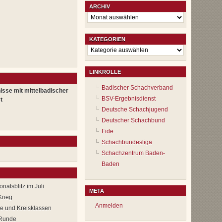
ARCHIV
Archiv
KATEGORIEN
Kategorien
LINKROLLE
Badischer Schachverband
isse mit mittelbadischer
BSV-Ergebnisdienst
t
Deutsche Schachjugend
Deutscher Schachbund
Fide
Schachbundesliga
Schachzentrum Baden-
Baden
natsblitz im Juli
META
Krieg
Anmelden
se und Kreisklassen
 Runde