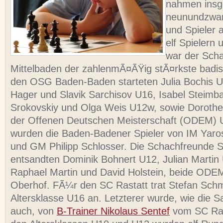
nahmen ins
neunundzwan
und Spieler a
elf Spielern 
war der Sch
Mittelbaden der zahlenmÃ¤ÃŸig stÃ¤rkste badi
den OSG Baden-Baden starteten Julia Bochis 
Hager und Slavik Sarchisov U16, Isabel Steim
Srokovskiy und Olga Weis U12w, sowie Doroth
der Offenen Deutschen Meisterschaft (ODEM) U
wurden die Baden-Badener Spieler von IM Yaro
und GM Philipp Schlosser. Die Schachfreunde 
entsandten Dominik Bohnert U12, Julian Martin
Raphael Martin und David Holstein, beide ODE
Oberhof. FÃ¼r den SC Rastatt trat Stefan Schmi
Altersklasse U16 an. Letzterer wurde, wie die S
auch, von
B-Trainer Nikolaus Sentef
vom SC Ras