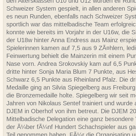
den Altersklassen U10 und U12 wurden elf Run
Schweizer System gespielt, in allen anderen Sp
es neun Runden, ebenfalls nach Schweizer Sys
sportlich war das mittelbadische Team erfolgreic
konnte wie bereits im Vorjahr in der U16w, die Si
der U18w hinter Anna Endress aus Mainz erspie
Spielerinnen kamen auf 7,5 aus 9 ZÃ¤hlern, ledig
Feinwertung behielt die Mainzerin mit einem Pu
Nase vorn. Andrea Srokovskiy kam auf 6,5 Pun
dritte hinter Sonja Maria Blum 7 Punkte, aus H
Schwarz 6,5 Punkte aus Rheinland Pfalz. Die dr
Medaille ging an Silvia Spiegelberg aus Freiburg
die Bronzemedaille holte. Spiegelberg wir seit m
Jahren von Nikolaus Sentef trainiert und wurde 
DJEM in Oberhof von ihm betreut. Die DJEM 20
Mittelbadische Delegation eine ganz besondere 
der Ã¼ber fÃ¼nf Hundert Schachspieler aus g
Teil genommen haben. FÃ¼r die Organisation 