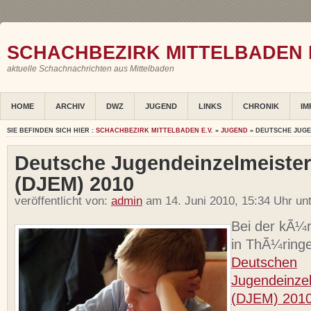
SCHACHBEZIRK MITTELBADEN E
aktuelle Schachnachrichten aus Mittelbaden
HOME
ARCHIV
DWZ
JUGEND
LINKS
CHRONIK
IM
SIE BEFINDEN SICH HIER :
SCHACHBEZIRK MITTELBADEN E.V.
»
JUGEND
» DEUTSCHE JUGE
Deutsche Jugendeinzelmeister
(DJEM) 2010
veröffentlicht von:
admin
am 14. Juni 2010, 15:34 Uhr un
Bei der kÃ¼r
in ThÃ¼ring
Deutschen
Jugendeinzel
(DJEM) 201