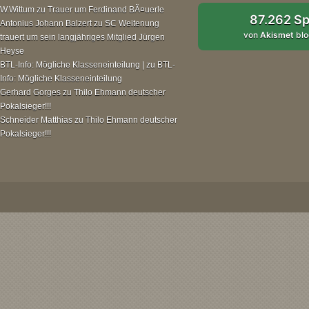
W.Wittum
zu
Trauer um Ferdinand BÃ¤uerle
87.262 S
Antonius Johann Balzert
zu
SC Weitenung
von
Akismet
blo
trauert um sein langjähriges Mitglied Jürgen
Heyse
BTL-Info: Mögliche Klasseneinteilung |
zu
BTL-
Info: Mögliche Klasseneinteilung
Gerhard Gorges
zu
Thilo Ehmann deutscher
Pokalsieger!!!
Schneider Matthias
zu
Thilo Ehmann deutscher
Pokalsieger!!!