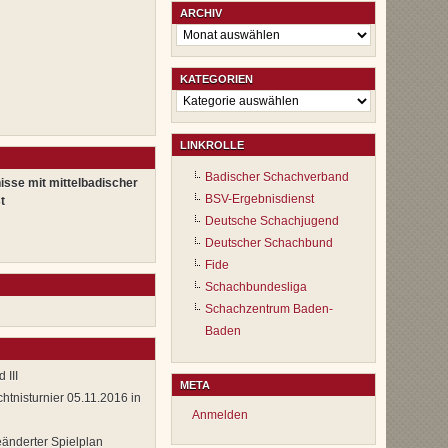
ARCHIV
Archiv
KATEGORIEN
Kategorien
LINKROLLE
Badischer Schachverband
isse mit mittelbadischer
BSV-Ergebnisdienst
t
Deutsche Schachjugend
Deutscher Schachbund
Fide
Schachbundesliga
Schachzentrum Baden-
Baden
 III
META
tnisturnier 05.11.2016 in
Anmelden
änderter Spielplan