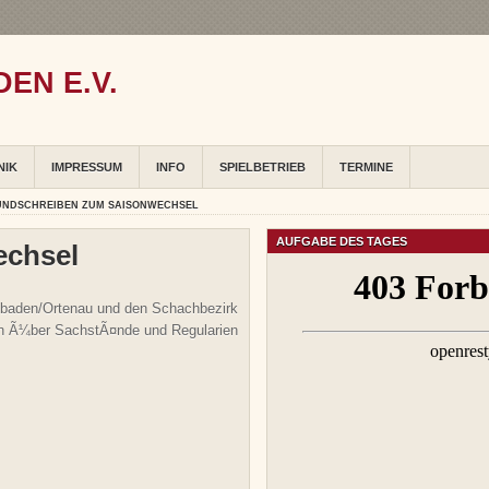
EN E.V.
NIK
IMPRESSUM
INFO
SPIELBETRIEB
TERMINE
UNDSCHREIBEN ZUM SAISONWECHSEL
AUFGABE DES TAGES
echsel
telbaden/Ortenau und den Schachbezirk
ben Ã¼ber SachstÃ¤nde und Regularien