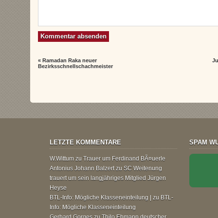
«
Ramadan Raka neuer
Ju
Bezirksschnellschachmeister
LETZTE KOMMENTARE
SPAM WU
W.Wittum
zu
Trauer um Ferdinand BÃ¤uerle
Antonius Johann Balzert
zu
SC Weitenung
trauert um sein langjähriges Mitglied Jürgen
Heyse
BTL-Info: Mögliche Klasseneinteilung |
zu
BTL-
Info: Mögliche Klasseneinteilung
Gerhard Gorges
zu
Thilo Ehmann deutscher