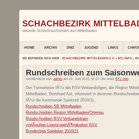
SCHACHBEZIRK MITTELBAD
aktuelle Schachnachrichten aus Mittelbaden
HOME
ARCHIV
DWZ
JUGEND
LINKS
CHRO
SIE BEFINDEN SICH HIER :
SCHACHBEZIRK MITTELBADEN E.V.
»
BTL-INFO
» R
Rundschreiben zum Saisonw
veröffentlicht von:
admin
am 16. Juni 2010, 01:07 Uhr unter
BTL-Info
Der Turnierleiter fÃ¼r die BSV-Verbandsligen, die Region Mit
Mittelbaden, Bernhard Ast, informiert in diversen Rundschrei
fÃ¼r die kommende Spielzeit 2010/11.
Rundschreiben SB Mittelbaden
Rundschreiben Region Mittelbaden/Ortenau
Rundschreiben BSV-Verbandsligen
vorlÃ¤ufige LigenzugehÃ¶rigkeiten BSV
Bundesliga-Spielplan 2010/11