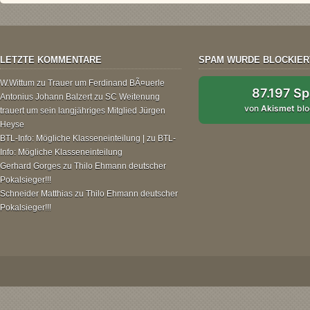
LETZTE KOMMENTARE
SPAM WURDE BLOCKIER
W.Wittum
zu
Trauer um Ferdinand BÃ¤uerle
87.197 S
Antonius Johann Balzert
zu
SC Weitenung
von
Akismet
blo
trauert um sein langjähriges Mitglied Jürgen
Heyse
BTL-Info: Mögliche Klasseneinteilung |
zu
BTL-
Info: Mögliche Klasseneinteilung
Gerhard Gorges
zu
Thilo Ehmann deutscher
Pokalsieger!!!
Schneider Matthias
zu
Thilo Ehmann deutscher
Pokalsieger!!!