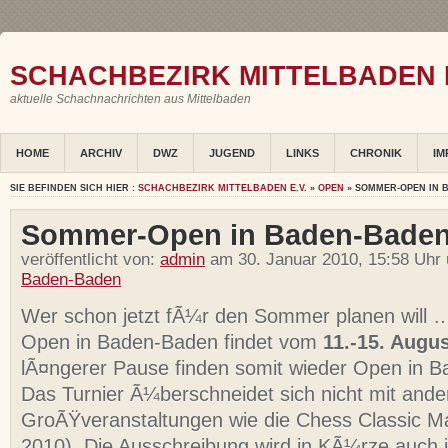
SCHACHBEZIRK MITTELBADEN E
aktuelle Schachnachrichten aus Mittelbaden
HOME
ARCHIV
DWZ
JUGEND
LINKS
CHRONIK
IM
SIE BEFINDEN SICH HIER :
SCHACHBEZIRK MITTELBADEN E.V.
»
OPEN
» SOMMER-OPEN IN 
Sommer-Open in Baden-Bade
veröffentlicht von:
admin
am 30. Januar 2010, 15:58 Uhr
Baden-Baden
Wer schon jetzt fÃ¼r den Sommer planen will
Open in Baden-Baden findet vom
11.-15. Augu
lÃ¤ngerer Pause finden somit wieder Open in B
Das Turnier Ã¼berschneidet sich nicht mit ande
GroÃŸveranstaltungen wie die Chess Classic Ma
2010). Die Ausschreibung wird in KÃ¼rze auch 