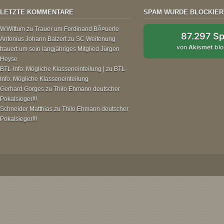
LETZTE KOMMENTARE
SPAM WURDE BLOCKIER
W.Wittum
zu
Trauer um Ferdinand BÃ¤uerle
87.297 S
Antonius Johann Balzert
zu
SC Weitenung
von
Akismet
blo
trauert um sein langjähriges Mitglied Jürgen
Heyse
BTL-Info: Mögliche Klasseneinteilung |
zu
BTL-
Info: Mögliche Klasseneinteilung
Gerhard Gorges
zu
Thilo Ehmann deutscher
Pokalsieger!!!
Schneider Matthias
zu
Thilo Ehmann deutscher
Pokalsieger!!!