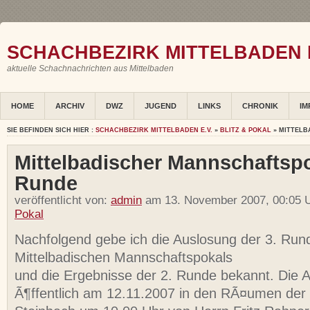
SCHACHBEZIRK MITTELBADEN E
aktuelle Schachnachrichten aus Mittelbaden
HOME
ARCHIV
DWZ
JUGEND
LINKS
CHRONIK
IM
SIE BEFINDEN SICH HIER :
SCHACHBEZIRK MITTELBADEN E.V.
»
BLITZ & POKAL
» MITTELB
Mittelbadischer Mannschaftspo
Runde
veröffentlicht von:
admin
am 13. November 2007, 00:05 U
Pokal
Nachfolgend gebe ich die Auslosung der 3. Run
Mittelbadischen Mannschaftspokals
und die Ergebnisse der 2. Runde bekannt. Die 
Ã¶ffentlich am 12.11.2007 in den RÃ¤umen der