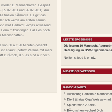
 wieder 11 Mannschaften. Gespielt
n (05.02.2011 und 26.02.2011). Am
ie finalen KÃ¤mpfe. Es gilt das
er. Ich werde am ersten Termin
tand wird Gerhard Gorges anwesend
her Form mitzubringen. Falls es noch
er Mannschaften)
LETZTE ERGEBNISSE
e von 30 auf 20 Minuten gesenkt.
Die letzten 10 Mannschaftsergebn
t erlaubt (betrifft Vereine mit mehr
Beteiligung im BSV-Ergebnisdiens
aft zurÃ¼ck, d.h. es sind nur noch
No items, feed is empty.
MIBASE ON FACEBOOK
RANDOM PAGES
Auslosung Halbfinale Mannschaf
Die 8 jährige Olga Weis gewinnt
Spieltermine 2009/10
BÃ¤umchen wechsel Dich