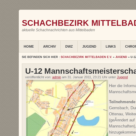
SCHACHBEZIRK MITTELBAD
aktuelle Schachnachrichten aus Mittelbaden
HOME
ARCHIV
DWZ
JUGEND
LINKS
CHRO
SIE BEFINDEN SICH HIER :
SCHACHBEZIRK MITTELBADEN E.V.
»
JUGEND
» U-
U-12 Mannschaftsmeisterscha
veröffentlicht von:
admin
am 31. Januar 2011, 23:21 Uhr unter
Jugend
Hier die Infor
Mannschaftsmei
Teilnehmende
Gernsbach, Du
Ottenau, Weit
(geÃ¤ndert auf
Mannschaften),
hinzugekomme