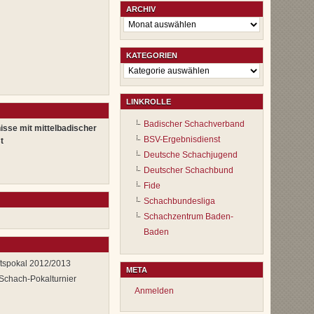
ARCHIV
Archiv
KATEGORIEN
Kategorien
LINKROLLE
Badischer Schachverband
isse mit mittelbadischer
BSV-Ergebnisdienst
t
Deutsche Schachjugend
Deutscher Schachbund
Fide
Schachbundesliga
Schachzentrum Baden-
Baden
tspokal 2012/2013
META
 Schach-Pokalturnier
Anmelden