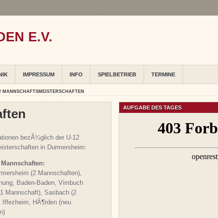
EN E.V.
NIK
IMPRESSUM
INFO
SPIELBETRIEB
TERMINE
12 MANNSCHAFTSMEISTERSCHAFTEN
AUFGABE DES TAGES
ften
mationen bezÃ¼glich der U-12
sterschaften in Durmersheim:
 Mannschaften:
rmersheim (2 Mannschaften),
enung, Baden-Baden, Vimbuch
 1 Mannschaft), Sasbach (2
 Iffezheim, HÃ¶rden (neu
n)