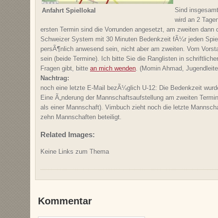
Sind insgesamt
Anfahrt Spiellokal
wird an 2 Tage
ersten Termin sind die Vorrunden angesetzt, am zweiten dann d
Schweizer System mit 30 Minuten Bedenkzeit fÃ¼r jeden Spiel
persÃ¶nlich anwesend sein, nicht aber am zweiten. Vom Vors
sein (beide Termine). Ich bitte Sie die Ranglisten in schriftlic
Fragen gibt, bitte
an mich wenden
. (Momin Ahmad, Jugendleit
Nachtrag:
noch eine letzte E-Mail bezÃ¼glich U-12: Die Bedenkzeit wurd
Eine Ã„nderung der Mannschaftsaufstellung am zweiten Termin is
als einer Mannschaft). Vimbuch zieht noch die letzte Mannsch
zehn Mannschaften beteiligt.
Related Images:
Keine Links zum Thema
Kommentar