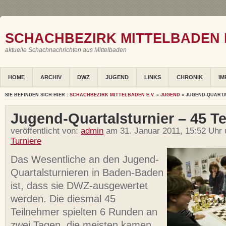
SCHACHBEZIRK MITTELBADEN E
aktuelle Schachnachrichten aus Mittelbaden
HOME
ARCHIV
DWZ
JUGEND
LINKS
CHRONIK
IM
SIE BEFINDEN SICH HIER :
SCHACHBEZIRK MITTELBADEN E.V.
»
JUGEND
» JUGEND-QUARTA
Jugend-Quartalsturnier – 45 T
veröffentlicht von:
admin
am 31. Januar 2011, 15:52 Uhr 
Turniere
Das Wesentliche an den Jugend-
Quartalsturnieren in Baden-Baden
ist, dass sie DWZ-ausgewertet
werden. Die diesmal 45
Teilnehmer spielten 6 Runden an
zwei Tagen, die meisten kamen