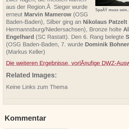
aus der Region.Â Sieger wurde
SpaÃŸ muss sein
erneut
Marvin Mamerow
(OSG
Baden-Baden), Silber ging an
Nikolaus Patzelt
Hermannsburg/Niedersachsen), Bronze holte
A
Engelhard
(SC Rastatt). Den 6. Rang belegte
S
(OSG Baden-Baden, 7. wurde
Dominik Bohne
(Markus Keller)
Die weiteren Ergebnisse, vorlÃ¤ufige DWZ-Aus
Related Images:
Keine Links zum Thema
Kommentar