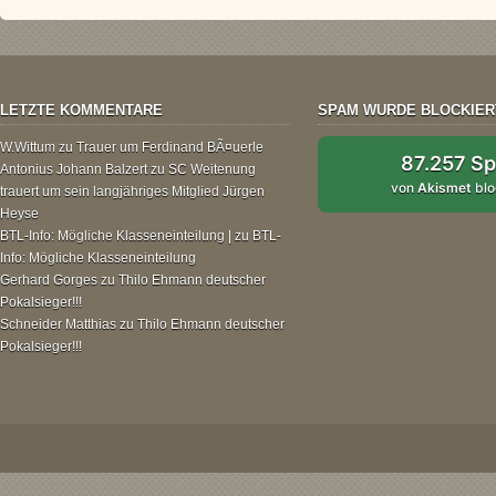
LETZTE KOMMENTARE
SPAM WURDE BLOCKIER
W.Wittum
zu
Trauer um Ferdinand BÃ¤uerle
87.257 S
Antonius Johann Balzert
zu
SC Weitenung
von
Akismet
blo
trauert um sein langjähriges Mitglied Jürgen
Heyse
BTL-Info: Mögliche Klasseneinteilung |
zu
BTL-
Info: Mögliche Klasseneinteilung
Gerhard Gorges
zu
Thilo Ehmann deutscher
Pokalsieger!!!
Schneider Matthias
zu
Thilo Ehmann deutscher
Pokalsieger!!!