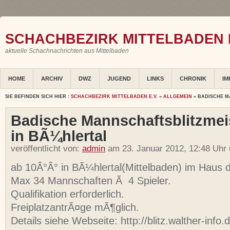
SCHACHBEZIRK MITTELBADEN E
aktuelle Schachnachrichten aus Mittelbaden
HOME
ARCHIV
DWZ
JUGEND
LINKS
CHRONIK
IM
SIE BEFINDEN SICH HIER :
SCHACHBEZIRK MITTELBADEN E.V.
»
ALLGEMEIN
» BADISCHE M
Badische Mannschaftsblitzmei
in BÃ¼hlertal
veröffentlicht von:
admin
am 23. Januar 2012, 12:48 Uhr
ab 10Â°Â° in BÃ¼hlertal(Mittelbaden) im Haus 
Max 34 Mannschaften Ã 4 Spieler.
Qualifikation erforderlich.
FreiplatzantrÃ¤ge mÃ¶glich.
Details siehe Webseite: http://blitz.walther-info.