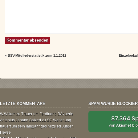
«
BSV-Mitgliederstatistik zum 1.1.2012
Einzelpokal
LETZTE KOMMENTARE
SPAM WURDE BLOCKIER
W.Wittum
zu
Trauer um Ferdinand BÃ¤uerle
87.364 S
Antonius Johann Balzert
zu
SC Weitenung
von
Akismet
blo
trauert um sein langjähriges Mitglied Jürgen
Heyse