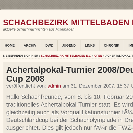
SCHACHBEZIRK MITTELBADEN E
aktuelle Schachnachrichten aus Mittelbaden
HOME
ARCHIV
DWZ
JUGEND
LINKS
CHRONIK
IM
SIE BEFINDEN SICH HIER :
SCHACHBEZIRK MITTELBADEN E.V.
»
OPEN
» ACHERTALPOKAL-T
Achertalpokal-Turnier 2008/De
Cup 2008
veröffentlicht von:
admin
am 31. Dezember 2007, 15:37 U
Hallo Schachfreunde, vom 8. bis 10. Februar 20
traditionelles Achertalpokal-Turnier statt. Es wir
gleichzeitig auch als Vorqualifikationsturnier fÃ
Deutschlandcup bei der Schacholympiade in Dr
ausgerichtet. Dies gilt jedoch nur fÃ¼r die TWZ