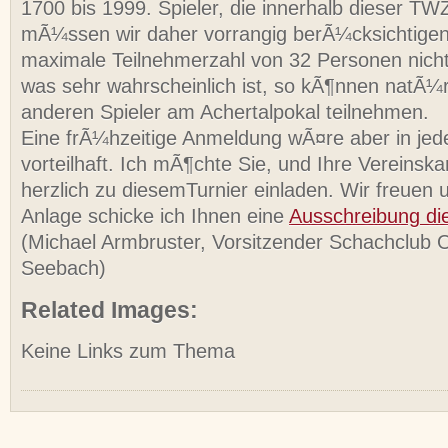
1700 bis 1999. Spieler, die innerhalb dieser TW
mÃ¼ssen wir daher vorrangig berÃ¼cksichtigen
maximale Teilnehmerzahl von 32 Personen nicht 
was sehr wahrscheinlich ist, so kÃ¶nnen natÃ¼rl
anderen Spieler am Achertalpokal teilnehmen.
Eine frÃ¼hzeitige Anmeldung wÃ¤re aber in jed
vorteilhaft. Ich mÃ¶chte Sie, und Ihre Vereins
herzlich zu diesemTurnier einladen. Wir freuen u
Anlage schicke ich Ihnen eine
Ausschreibung di
(Michael Armbruster, Vorsitzender Schachclub 
Seebach)
Related Images:
Keine Links zum Thema