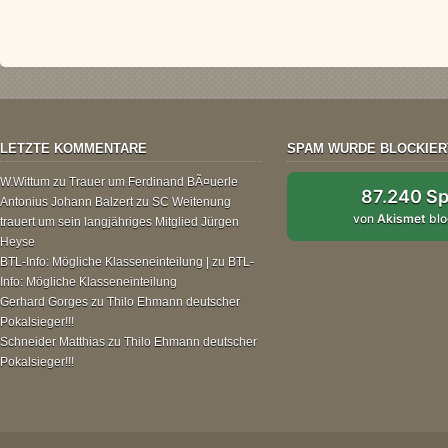
LETZTE KOMMENTARE
SPAM WURDE BLOCKIER
W.Wittum
zu
Trauer um Ferdinand BÃ¤uerle
87.240 S
Antonius Johann Balzert
zu
SC Weitenung
von
Akismet
blo
trauert um sein langjähriges Mitglied Jürgen
Heyse
BTL-Info: Mögliche Klasseneinteilung |
zu
BTL-
Info: Mögliche Klasseneinteilung
Gerhard Gorges
zu
Thilo Ehmann deutscher
Pokalsieger!!!
Schneider Matthias
zu
Thilo Ehmann deutscher
Pokalsieger!!!