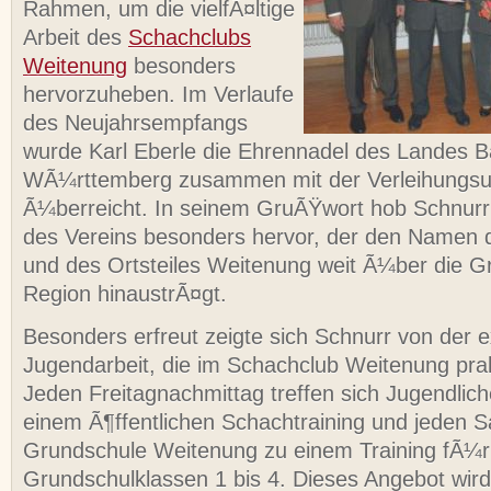
Rahmen, um die vielfÃ¤ltige
Arbeit des
Schachclubs
Weitenung
besonders
hervorzuheben. Im Verlaufe
des Neujahrsempfangs
wurde Karl Eberle die Ehrennadel des Landes 
WÃ¼rttemberg zusammen mit der Verleihungs
Ã¼berreicht. In seinem GruÃŸwort hob Schnurr
des Vereins besonders hervor, der den Namen 
und des Ortsteiles Weitenung weit Ã¼ber die G
Region hinaustrÃ¤gt.
Besonders erfreut zeigte sich Schnurr von der e
Jugendarbeit, die im Schachclub Weitenung prakt
Jeden Freitagnachmittag treffen sich Jugendlic
einem Ã¶ffentlichen Schachtraining und jeden S
Grundschule Weitenung zu einem Training fÃ¼r
Grundschulklassen 1 bis 4. Dieses Angebot wir