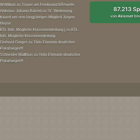
W.Wittum
zu
Trauer um Ferdinand BÃ¤uerle
87.213 S
Antonius Johann Balzert
zu
SC Weitenung
von
Akismet
blo
trauert um sein langjähriges Mitglied Jürgen
Heyse
BTL-Info: Mögliche Klasseneinteilung |
zu
BTL-
Info: Mögliche Klasseneinteilung
Gerhard Gorges
zu
Thilo Ehmann deutscher
Pokalsieger!!!
Schneider Matthias
zu
Thilo Ehmann deutscher
Pokalsieger!!!