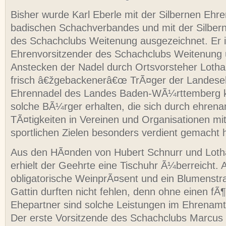
Bisher wurde Karl Eberle mit der Silbernen Ehr
badischen Schachverbandes und mit der Silber
des Schachclubs Weitenung ausgezeichnet. Er i
Ehrenvorsitzender des Schachclubs Weitenung
Anstecken der Nadel durch Ortsvorsteher Lotha
frisch â€žgebackenerâ€œ TrÃ¤ger der Landese
Ehrennadel des Landes Baden-WÃ¼rttemberg 
solche BÃ¼rger erhalten, die sich durch ehrena
TÃ¤tigkeiten in Vereinen und Organisationen mit
sportlichen Zielen besonders verdient gemacht 
Aus den HÃ¤nden von Hubert Schnurr und Loth
erhielt der Geehrte eine Tischuhr Ã¼berreicht.
obligatorische WeinprÃ¤sent und ein Blumenstr
Gattin durften nicht fehlen, denn ohne einen fÃ
Ehepartner sind solche Leistungen im Ehrenam
Der erste Vorsitzende des Schachclubs Marcus 