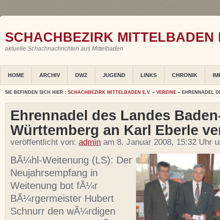
SCHACHBEZIRK MITTELBADEN E
aktuelle Schachnachrichten aus Mittelbaden
HOME
ARCHIV
DWZ
JUGEND
LINKS
CHRONIK
IM
SIE BEFINDEN SICH HIER :
SCHACHBEZIRK MITTELBADEN E.V.
»
VEREINE
» EHRENNADEL D
Ehrennadel des Landes Baden
Württemberg an Karl Eberle ve
veröffentlicht von:
admin
am 8. Januar 2008, 15:32 Uhr u
BÃ¼hl-Weitenung (LS): Der
Neujahrsempfang in
Weitenung bot fÃ¼r
BÃ¼rgermeister Hubert
Schnurr den wÃ¼rdigen