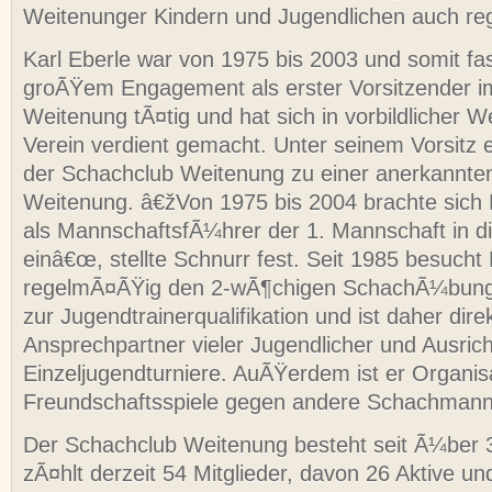
Weitenunger Kindern und Jugendlichen auch reg
Karl Eberle war von 1975 bis 2003 und somit fas
groÃŸem Engagement als erster Vorsitzender i
Weitenung tÃ¤tig und hat sich in vorbildlicher 
Verein verdient gemacht. Unter seinem Vorsitz e
der Schachclub Weitenung zu einer anerkannten I
Weitenung. â€žVon 1975 bis 2004 brachte sich 
als MannschaftsfÃ¼hrer der 1. Mannschaft in di
einâ€œ, stellte Schnurr fest. Seit 1985 besucht 
regelmÃ¤ÃŸig den 2-wÃ¶chigen SchachÃ¼bungs
zur Jugendtrainerqualifikation und ist daher dire
Ansprechpartner vieler Jugendlicher und Ausrich
Einzeljugendturniere. AuÃŸerdem ist er Organisa
Freundschaftsspiele gegen andere Schachmann
Der Schachclub Weitenung besteht seit Ã¼ber 
zÃ¤hlt derzeit 54 Mitglieder, davon 26 Aktive un