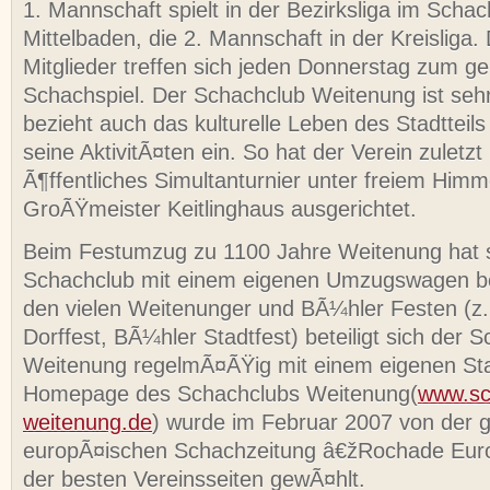
1. Mannschaft spielt in der Bezirksliga im Schac
Mittelbaden, die 2. Mannschaft in der Kreisliga. 
Mitglieder treffen sich jeden Donnerstag zum 
Schachspiel. Der Schachclub Weitenung ist sehr
bezieht auch das kulturelle Leben des Stadtteils
seine AktivitÃ¤ten ein. So hat der Verein zuletzt
Ã¶ffentliches Simultanturnier unter freiem Him
GroÃŸmeister Keitlinghaus ausgerichtet.
Beim Festumzug zu 1100 Jahre Weitenung hat s
Schachclub mit einem eigenen Umzugswagen bet
den vielen Weitenunger und BÃ¼hler Festen (z
Dorffest, BÃ¼hler Stadtfest) beteiligt sich der 
Weitenung regelmÃ¤ÃŸig mit einem eigenen St
Homepage des Schachclubs Weitenung(
www.sc
weitenung.de
) wurde im Februar 2007 von der 
europÃ¤ischen Schachzeitung â€žRochade Eur
der besten Vereinsseiten gewÃ¤hlt.