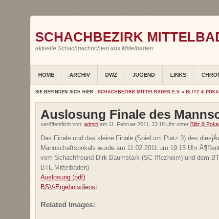
SCHACHBEZIRK MITTELBAD
aktuelle Schachnachrichten aus Mittelbaden
HOME
ARCHIV
DWZ
JUGEND
LINKS
CHRO
SIE BEFINDEN SICH HIER :
SCHACHBEZIRK MITTELBADEN E.V.
»
BLITZ & POK
Auslosung Finale des Mannsc
veröffentlicht von:
admin
am 11. Februar 2011, 23:18 Uhr unter
Blitz & Poka
Das Finale und das kleine Finale (Spiel um Platz 3) des diesjÃ
Mannschaftspokals wurde am 11.02.2011 um 19.15 Uhr Ã¶ffentl
vom Schachfreund Dirk Baumstark (SC Iffezheim) und dem BTL 
BTL Mittelbaden)
Auslosung (pdf)
BSV-Ergebnisdienst
Related Images: