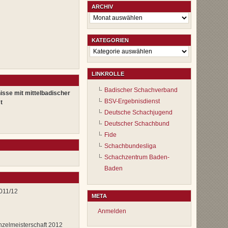
ARCHIV
Archiv
KATEGORIEN
Kategorien
LINKROLLE
Badischer Schachverband
isse mit mittelbadischer
BSV-Ergebnisdienst
t
Deutsche Schachjugend
Deutscher Schachbund
Fide
Schachbundesliga
Schachzentrum Baden-
Baden
011/12
META
Anmelden
nzelmeisterschaft 2012