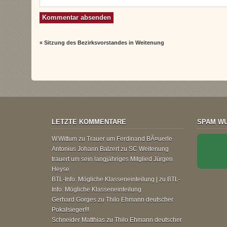
«
Sitzung des Bezirksvorstandes in Weitenung
LETZTE KOMMENTARE
SPAM WU
W.Wittum
zu
Trauer um Ferdinand BÃ¤uerle
Antonius Johann Balzert
zu
SC Weitenung
trauert um sein langjähriges Mitglied Jürgen
Heyse
BTL-Info: Mögliche Klasseneinteilung |
zu
BTL-
Info: Mögliche Klasseneinteilung
Gerhard Gorges
zu
Thilo Ehmann deutscher
Pokalsieger!!!
Schneider Matthias
zu
Thilo Ehmann deutscher