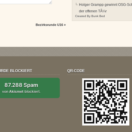
Holger Grampp gewinnt OSG-Sch
der offenen TÃ¼r
Created By
Bunk Bed
Bezirksrunde U16
»
RDE BLOCKIERT
QR-CODE
87.288 Spam
von
Akismet
blockiert.