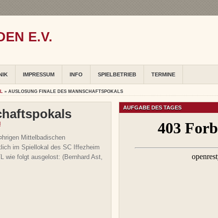
EN E.V.
NIK
IMPRESSUM
INFO
SPIELBETRIEB
TERMINE
AL
» AUSLOSUNG FINALE DES MANNSCHAFTSPOKALS
AUFGABE DES TAGES
haftspokals
l
¤hrigen Mittelbadischen
ich im Spiellokal des SC Iffezheim
wie folgt ausgelost: (Bernhard Ast,