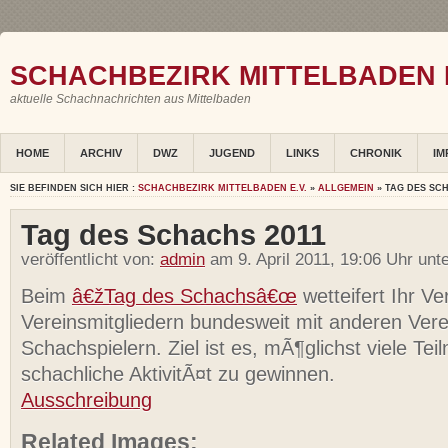
SCHACHBEZIRK MITTELBADEN E
aktuelle Schachnachrichten aus Mittelbaden
HOME
ARCHIV
DWZ
JUGEND
LINKS
CHRONIK
IM
SIE BEFINDEN SICH HIER :
SCHACHBEZIRK MITTELBADEN E.V.
»
ALLGEMEIN
» TAG DES SCH
Tag des Schachs 2011
veröffentlicht von:
admin
am 9. April 2011, 19:06 Uhr unt
Beim
â€žTag des Schachsâ€œ
wetteifert Ihr Ve
Vereinsmitgliedern bundesweit mit anderen Ver
Schachspielern. Ziel ist es, mÃ¶glichst viele Te
schachliche AktivitÃ¤t zu gewinnen.
Ausschreibung
Related Images: