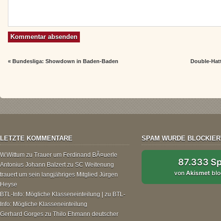
«
Bundesliga: Showdown in Baden-Baden
Double-Hat
LETZTE KOMMENTARE
SPAM WURDE BLOCKIER
W.Wittum
zu
Trauer um Ferdinand BÃ¤uerle
87.333 S
Antonius Johann Balzert
zu
SC Weitenung
von
Akismet
blo
trauert um sein langjähriges Mitglied Jürgen
Heyse
BTL-Info: Mögliche Klasseneinteilung |
zu
BTL-
Info: Mögliche Klasseneinteilung
Gerhard Gorges
zu
Thilo Ehmann deutscher