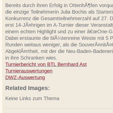
Bereits durch ihren Erfolg in OttenhÃ¶fen vorqual
die einzige Teilnehmerin Julia Bochis als Starte
Konkurrenz die Gesamtteilnehmerzahl auf 27. D
erst 14-JÃ¤hrigen im A-Turnier dieser Veransta
einem echten Highlight und zu einer â€œOne-
Dabei erstaunte die blÃ¼tenreine Weste mit 5 
Runden weitaus weniger, als die SouverÃ¤nitÃ¤
AbgeklÃ¤rtheit, mit der die Neu-Baden-Badener
in ihre Schranken wies.
Turnierbericht von BTL Bernhard Ast
Turnierauswertungen
DWZ-Auswertung
Related Images:
Keine Links zum Thema