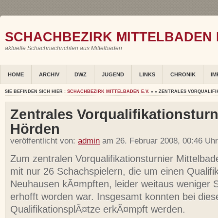
SCHACHBEZIRK MITTELBADEN E
aktuelle Schachnachrichten aus Mittelbaden
HOME
ARCHIV
DWZ
JUGEND
LINKS
CHRONIK
IM
SIE BEFINDEN SICH HIER :
SCHACHBEZIRK MITTELBADEN E.V.
» » ZENTRALES VORQUALIFI
Zentrales Vorqualifikationsturn
Hörden
veröffentlicht von:
admin
am 26. Februar 2008, 00:46 Uh
Zum zentralen Vorqualifikationsturnier Mittelba
mit nur 26 Schachspielern, die um einen Qualifik
Neuhausen kÃ¤mpften, leider weitaus weniger Sp
erhofft worden war. Insgesamt konnten bei dies
QualifikationsplÃ¤tze erkÃ¤mpft werden.