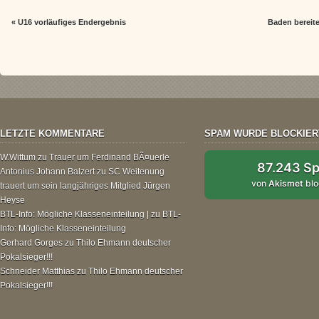
«
U16 vorläufiges Endergebnis
Baden bereit
LETZTE KOMMENTARE
SPAM WURDE BLOCKIER
W.Wittum
zu
Trauer um Ferdinand BÃ¤uerle
87.243 S
Antonius Johann Balzert
zu
SC Weitenung
von
Akismet
blo
trauert um sein langjähriges Mitglied Jürgen
Heyse
BTL-Info: Mögliche Klasseneinteilung |
zu
BTL-
Info: Mögliche Klasseneinteilung
Gerhard Gorges
zu
Thilo Ehmann deutscher
Pokalsieger!!!
Schneider Matthias
zu
Thilo Ehmann deutscher
Pokalsieger!!!