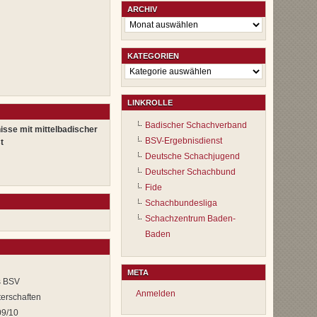
ARCHIV
Archiv
KATEGORIEN
Kategorien
LINKROLLE
Badischer Schachverband
isse mit mittelbadischer
BSV-Ergebnisdienst
t
Deutsche Schachjugend
Deutscher Schachbund
Fide
Schachbundesliga
Schachzentrum Baden-
Baden
META
s BSV
Anmelden
erschaften
09/10