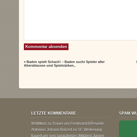
«
Baden spielt Schach! – Baden sucht Spieler aller
Altersklassen und Spielstärken..
LETZTE KOMMENTARE
SPAM WU
W.Wittum
zu
Trauer um Ferdinand BÃ¤uerle
Antonius Johann Balzert
zu
SC Weitenung
trauert um sein langjähriges Mitglied Jürgen