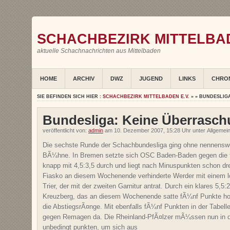
SCHACHBEZIRK MITTELBAD
aktuelle Schachnachrichten aus Mittelbaden
HOME
ARCHIV
DWZ
JUGEND
LINKS
CHRO
SIE BEFINDEN SICH HIER :
SCHACHBEZIRK MITTELBADEN E.V.
» » BUNDESLIG
Bundesliga: Keine Überrasc
veröffentlicht von:
admin
am 10. Dezember 2007, 15:28 Uhr unter Allgeme
Die sechste Runde der Schachbundesliga ging ohne nennens
BÃ¼hne. In Bremen setzte sich OSC Baden-Baden gegen die
knapp mit 4,5:3,5 durch und liegt nach Minuspunkten schon dre
Fiasko an diesem Wochenende verhinderte Werder mit einem lo
Trier, der mit der zweiten Garnitur antrat. Durch ein klares 5,
Kreuzberg, das an diesem Wochenende satte fÃ¼nf Punkte holt
die AbstiegsrÃ¤nge. Mit ebenfalls fÃ¼nf Punkten in der Tabell
gegen Remagen da.
Die Rheinland-PfÃ¤lzer mÃ¼ssen nun in d
unbedingt punkten, um sich aus