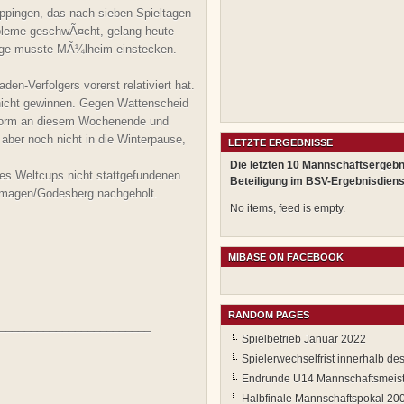
Eppingen, das nach sieben Spieltagen
obleme geschwÃ¤cht, gelang heute
lage musste MÃ¼lheim einstecken.
en-Verfolgers vorerst relativiert hat.
 nicht gewinnen. Gegen Wattenscheid
e Form an diesem Wochenende und
 aber noch nicht in die Winterpause,
LETZTE ERGEBNISSE
Die letzten 10 Mannschaftsergebn
 Weltcups nicht stattgefundenen
Beteiligung im BSV-Ergebnisdiens
magen/Godesberg nachgeholt.
No items, feed is empty.
MIBASE ON FACEBOOK
RANDOM PAGES
________________________
Spielbetrieb Januar 2022
Spielerwechselfrist innerhalb de
Endrunde U14 Mannschaftsmeist
Halbfinale Mannschaftspokal 20