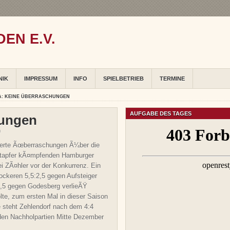
EN E.V.
NIK
IMPRESSUM
INFO
SPIELBETRIEB
TERMINE
A: KEINE ÜBERRASCHUNGEN
AUFGABE DES TAGES
hungen
in
werte Ãœberraschungen Ã¼ber die
 tapfer kÃ¤mpfenden Hamburger
i ZÃ¤hler vor der Konkurrenz. Ein
ckeren 5,5:2,5 gegen Aufsteiger
5:2,5 gegen Godesberg verlieÃŸ
e, zum ersten Mal in dieser Saison
e steht Zehlendorf nach dem 4:4
en Nachholpartien Mitte Dezember