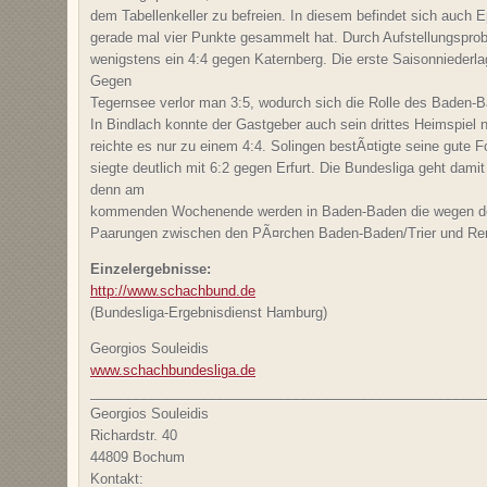
dem Tabellenkeller zu befreien. In diesem befindet sich auch 
gerade mal vier Punkte gesammelt hat. Durch Aufstellungspr
wenigstens ein 4:4 gegen Katernberg. Die erste Saisonnieder
Gegen
Tegernsee verlor man 3:5, wodurch sich die Rolle des Baden-Bad
In Bindlach konnte der Gastgeber auch sein drittes Heimspiel
reichte es nur zu einem 4:4. Solingen bestÃ¤tigte seine gut
siegte deutlich mit 6:2 gegen Erfurt. Die Bundesliga geht damit
denn am
kommenden Wochenende werden in Baden-Baden die wegen des
Paarungen zwischen den PÃ¤rchen Baden-Baden/Trier und Re
Einzelergebnisse:
http://www.schachbund.de
(Bundesliga-Ergebnisdienst Hamburg)
Georgios Souleidis
www.schachbundesliga.de
____________________________________________________
Georgios Souleidis
Richardstr. 40
44809 Bochum
Kontakt: