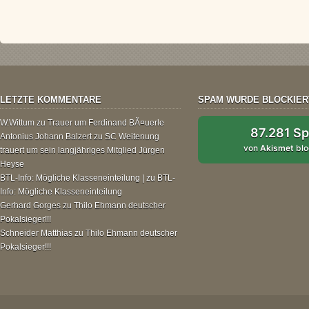
LETZTE KOMMENTARE
SPAM WURDE BLOCKIER
W.Wittum
zu
Trauer um Ferdinand BÃ¤uerle
87.281 S
Antonius Johann Balzert
zu
SC Weitenung
von
Akismet
blo
trauert um sein langjähriges Mitglied Jürgen
Heyse
BTL-Info: Mögliche Klasseneinteilung |
zu
BTL-
Info: Mögliche Klasseneinteilung
Gerhard Gorges
zu
Thilo Ehmann deutscher
Pokalsieger!!!
Schneider Matthias
zu
Thilo Ehmann deutscher
Pokalsieger!!!