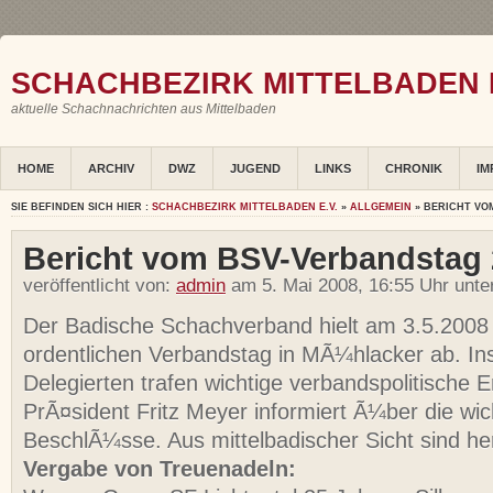
SCHACHBEZIRK MITTELBADEN E
aktuelle Schachnachrichten aus Mittelbaden
HOME
ARCHIV
DWZ
JUGEND
LINKS
CHRONIK
IM
SIE BEFINDEN SICH HIER :
SCHACHBEZIRK MITTELBADEN E.V.
»
ALLGEMEIN
» BERICHT VO
Bericht vom BSV-Verbandstag
veröffentlicht von:
admin
am 5. Mai 2008, 16:55 Uhr unte
Der Badische Schachverband hielt am 3.5.2008
ordentlichen Verbandstag in MÃ¼hlacker ab. I
Delegierten trafen wichtige verbandspolitische 
PrÃ¤sident Fritz Meyer informiert Ã¼ber die wic
BeschlÃ¼sse. Aus mittelbadischer Sicht sind h
Vergabe von Treuenadeln: