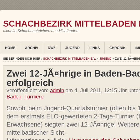
SCHACHBEZIRK MITTELBADEN E
aktuelle Schachnachrichten aus Mittelbaden
HOME
ARCHIV
DWZ
JUGEND
LINKS
CHRONIK
IM
SIE BEFINDEN SICH HIER :
SCHACHBEZIRK MITTELBADEN E.V.
»
JUGEND
» ZWEI 12-JÃ¤HR
Zwei 12-JÃ¤hrige in Baden-Ba
erfolgreich
veröffentlicht von:
admin
am 4. Juli 2011, 12:15 Uhr unte
Baden
,
Turniere
Sowohl beim Jugend-Quartalsturnier (offen bis 
dem erstmals ELO-gewerteten 2-Tage-Turnier 
Erwachsene) siegten zwei 12-JÃ¤hrige! Weitere 
mittelbadischer Sicht.