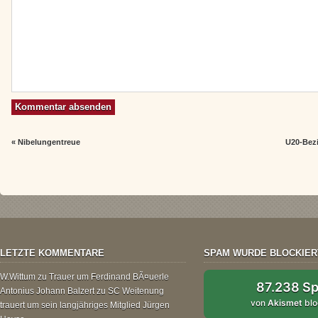
«
Nibelungentreue
U20-Bezi
LETZTE KOMMENTARE
SPAM WURDE BLOCKIER
W.Wittum
zu
Trauer um Ferdinand BÃ¤uerle
87.238 S
Antonius Johann Balzert
zu
SC Weitenung
von
Akismet
blo
trauert um sein langjähriges Mitglied Jürgen