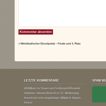
«
Mittelbadischer Einzelpokal – Finale und 3. Platz
LETZTE KOMMENTARE
SPAM WU
W.Wittum
zu
Trauer um Ferdinand BÃ¤uerle
Antonius Johann Balzert
zu
SC Weitenung
trauert um sein langjähriges Mitglied Jürgen
Heyse