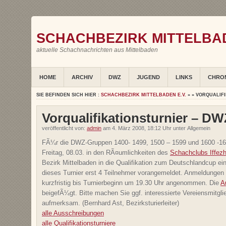
SCHACHBEZIRK MITTELBAD
aktuelle Schachnachrichten aus Mittelbaden
HOME
ARCHIV
DWZ
JUGEND
LINKS
CHRO
SIE BEFINDEN SICH HIER :
SCHACHBEZIRK MITTELBADEN E.V.
» » VORQUALIFI
Vorqualifikationsturnier – DW
veröffentlicht von:
admin
am 4. März 2008, 18:12 Uhr unter Allgemein
FÃ¼r die DWZ-Gruppen 1400- 1499, 1500 – 1599 und 1600 -
Freitag, 08.03. in den RÃ¤umlichkeiten des
Schachclubs Iffez
Bezirk Mittelbaden in die Qualifikation zum Deutschlandcup ei
dieses Turnier erst 4 Teilnehmer vorangemeldet. Anmeldungen
kurzfristig bis Turnierbeginn um 19.30 Uhr angenommen. Die
A
beigefÃ¼gt. Bitte machen Sie ggf. interessierte Vereiensmitgl
aufmerksam. (Bernhard Ast, Bezirksturierleiter)
alle Ausschreibungen
alle Qualifikationsturniere