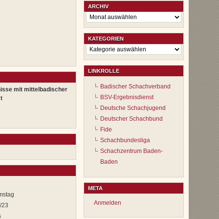
ARCHIV
Archiv
KATEGORIEN
Kategorien
LINKROLLE
Badischer Schachverband
isse mit mittelbadischer
BSV-Ergebnisdienst
t
Deutsche Schachjugend
Deutscher Schachbund
Fide
Schachbundesliga
Schachzentrum Baden-
Baden
META
mstag
Anmelden
2/23
s