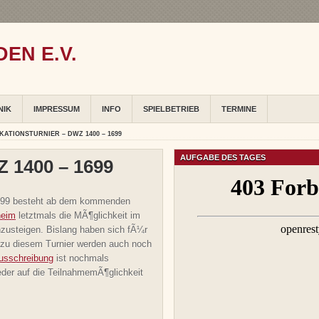
EN E.V.
NIK
IMPRESSUM
INFO
SPIELBETRIEB
TERMINE
KATIONSTURNIER – DWZ 1400 – 1699
AUFGABE DES TAGES
Z 1400 – 1699
1699 besteht ab dem kommenden
heim
letztmals die MÃ¶glichkeit im
nzusteigen. Bislang haben sich fÃ¼r
 zu diesem Turnier werden auch noch
usschreibung
ist nochmals
ieder auf die TeilnahmemÃ¶glichkeit