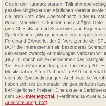
Oos in der Kurstadt starten. Teilnahmeberechtig
passive Mitglieder der Ã¶rtlichen Vereine sowie
die ihren Erst- oder Zweitwohnsitz in der Kursta
Pokal, Medaillen, Urkunden und schÃ¶ne Geld-
(von ChessBase und Schachversand Niggemann)
Spieler/innen. „Wir gehen von einem spielstarke
Ferdinand BÃ¤uerle, der 2. Vorsitzende der SFL
fÃ¼r die Interessenten ein besonderes Schmank
den ersten zwanzig Anmeldungen verlosen wir e
‚Buy-in‘, sprich wir Ã¼bernehmen das Startgeld
15.- Euro (Voranmeldung, am Turniertag 20.- E
Musiksaal im ‚Alten Rathaus‘ in BAD-Lichtental
optimale Spielbedingungen. Auch was die Verpf
haben sich die Lichtentaler einiges einfallen las
bÃ¼rgerlichen Preisen. Eine aktuelle Berichterst
dem
SFL-Internetportal
. (Ferdinand BÃ¤uerle, S
Ausschreibung (pdf)