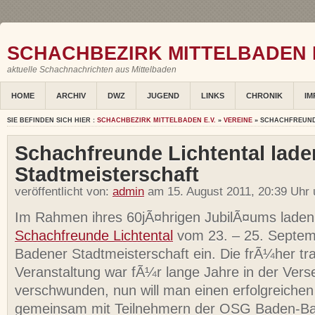
SCHACHBEZIRK MITTELBADEN E
aktuelle Schachnachrichten aus Mittelbaden
HOME
ARCHIV
DWZ
JUGEND
LINKS
CHRONIK
IM
SIE BEFINDEN SICH HIER :
SCHACHBEZIRK MITTELBADEN E.V.
»
VEREINE
» SCHACHFREUND
Schachfreunde Lichtental lade
Stadtmeisterschaft
veröffentlicht von:
admin
am 15. August 2011, 20:39 Uhr 
Im Rahmen ihres 60jÃ¤hrigen JubilÃ¤ums laden
Schachfreunde Lichtental
vom 23. – 25. Septem
Badener Stadtmeisterschaft ein. Die frÃ¼her tra
Veranstaltung war fÃ¼r lange Jahre in der Ver
verschwunden, nun will man einen erfolgreiche
gemeinsam mit Teilnehmern der OSG Baden-B