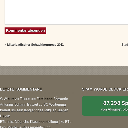
«
Mittelbadischer Schachkongress 2011
Sta
LETZTE KOMMENTARE
SPAM WURDE BLOCKIER
W.Wittum
zu
Trauer um Ferdinand BÃ¤uerle
87.298 S
Antonius Johann Balzert
zu
SC Weitenung
von
Akismet
blo
trauert um sein langjähriges Mitglied Jürgen
Heyse
BTL-Info: Mögliche Klasseneinteilung |
zu
BTL-
Info: Mögliche Klasseneinteilung