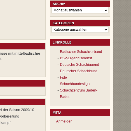
ARCHIV
Archiv
KATEGORIEN
Kategorien
LINKROLLE
Badischer Schachverband
isse mit mittelbadischer
BSV-Ergebnisdienst
t
Deutsche Schachjugend
Deutscher Schachbund
Fide
Schachbundesliga
Schachzentrum Baden-
Baden
l der Saison 2009/10
META
Vorbereitung
Anmelden
chkampf