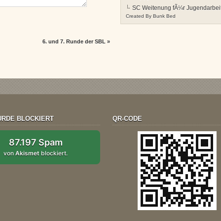
SC Weitenung fÃ¼r Jugendarbei
Created By
Bunk Bed
6. und 7. Runde der SBL
»
RDE BLOCKIERT
QR-CODE
87.197 Spam
von
Akismet
blockiert.