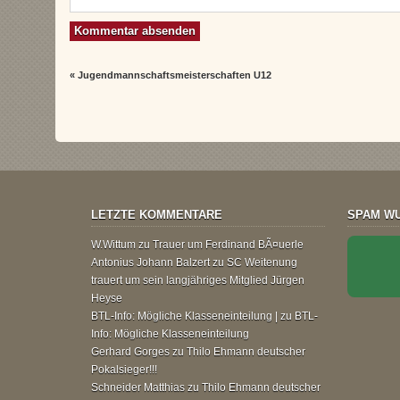
«
Jugendmannschaftsmeisterschaften U12
LETZTE KOMMENTARE
SPAM WU
W.Wittum
zu
Trauer um Ferdinand BÃ¤uerle
Antonius Johann Balzert
zu
SC Weitenung
trauert um sein langjähriges Mitglied Jürgen
Heyse
BTL-Info: Mögliche Klasseneinteilung |
zu
BTL-
Info: Mögliche Klasseneinteilung
Gerhard Gorges
zu
Thilo Ehmann deutscher
Pokalsieger!!!
Schneider Matthias
zu
Thilo Ehmann deutscher