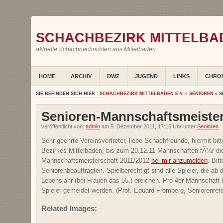
SCHACHBEZIRK MITTELBAD
aktuelle Schachnachrichten aus Mittelbaden
HOME
ARCHIV
DWZ
JUGEND
LINKS
CHRO
SIE BEFINDEN SICH HIER :
SCHACHBEZIRK MITTELBADEN E.V.
»
SENIOREN
» S
Senioren-Mannschaftsmeister
veröffentlicht von:
admin
am 5. Dezember 2011, 17:15 Uhr unter
Senioren
Sehr geehrte Vereinsvertreter, liebe Schachfreunde, hiermit bitt
Bezirkes Mittelbaden, bis zum 20.12.11 Mannschaften fÃ¼r di
Mannschaftsmeisterschaft 2011/2012
bei mir anzumelden
. Bit
Seniorenbeauftragten. Spielberechtigt sind alle Spieler, die a
Lebensjahr (bei Frauen das 55.) ereichen. Pro 4er Mannschaft
Spieler gemeldet werden. (Prof. Eduard Fromberg, Seniorenrefe
Related Images: