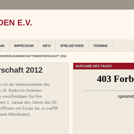
EN E.V.
NIK
IMPRESSUM
INFO
SPIELBETRIEB
TERMINE
ENIOREN-MANNSCHAFTSMEISTERSCHAFT 2012
AUFGABE DES TAGES
schaft 2012
e ich die Vereinsvertreter des
e 19. Badische-Senioren-
te verstÃ¤ndigen Sie Ihre
b dem 1. Januar des Jahres das 60.
 kÃ¶nnen mit Ersatz bis zu zwÃ¶lf
rent Mittelbaden)