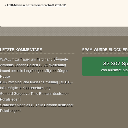
«
U20-Mannschaftsmeisterschaft 2011/12
LETZTE KOMMENTARE
SPAM WURDE BLOCKIER
W.Wittum
zu
Trauer um Ferdinand BÃ¤uerle
87.307 S
Antonius Johann Balzert
zu
SC Weitenung
von
Akismet
blo
trauert um sein langjähriges Mitglied Jürgen
Heyse
BTL-Info: Mögliche Klasseneinteilung |
zu
BTL-
Info: Mögliche Klasseneinteilung
Gerhard Gorges
zu
Thilo Ehmann deutscher
Pokalsieger!!!
Schneider Matthias
zu
Thilo Ehmann deutscher
Pokalsieger!!!