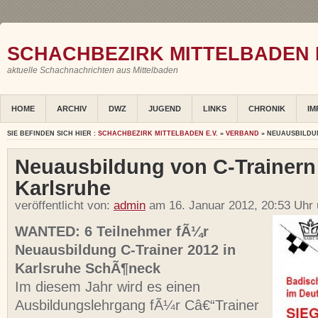
SCHACHBEZIRK MITTELBADEN E
aktuelle Schachnachrichten aus Mittelbaden
HOME
ARCHIV
DWZ
JUGEND
LINKS
CHRONIK
IM
SIE BEFINDEN SICH HIER :
SCHACHBEZIRK MITTELBADEN E.V.
»
VERBAND
» NEUAUSBILDUN
Neuausbildung von C-Trainern 
Karlsruhe
veröffentlicht von:
admin
am 16. Januar 2012, 20:53 Uhr
WANTED: 6 Teilnehmer fÃ¼r
Neuausbildung C-Trainer 2012 in
Karlsruhe SchÃ¶neck
Im diesem Jahr wird es einen
Ausbildungslehrgang fÃ¼r Câ€“Trainer