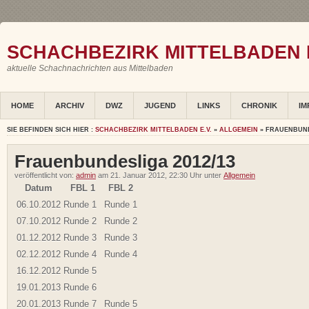
SCHACHBEZIRK MITTELBADEN E
aktuelle Schachnachrichten aus Mittelbaden
HOME
ARCHIV
DWZ
JUGEND
LINKS
CHRONIK
IM
SIE BEFINDEN SICH HIER :
SCHACHBEZIRK MITTELBADEN E.V.
»
ALLGEMEIN
» FRAUENBUND
Frauenbundesliga 2012/13
veröffentlicht von:
admin
am 21. Januar 2012, 22:30 Uhr unter
Allgemein
Datum
FBL 1
FBL 2
06.10.2012
Runde 1
Runde 1
07.10.2012
Runde 2
Runde 2
01.12.2012
Runde 3
Runde 3
02.12.2012
Runde 4
Runde 4
16.12.2012
Runde 5
19.01.2013
Runde 6
20.01.2013
Runde 7
Runde 5