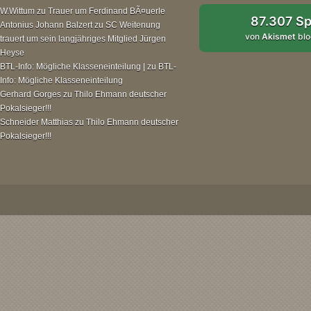
W.Wittum
zu
Trauer um Ferdinand BÃ¤uerle
87.307 S
Antonius Johann Balzert
zu
SC Weitenung
von
Akismet
blo
trauert um sein langjähriges Mitglied Jürgen
Heyse
BTL-Info: Mögliche Klasseneinteilung |
zu
BTL-
Info: Mögliche Klasseneinteilung
Gerhard Gorges
zu
Thilo Ehmann deutscher
Pokalsieger!!!
Schneider Matthias
zu
Thilo Ehmann deutscher
Pokalsieger!!!