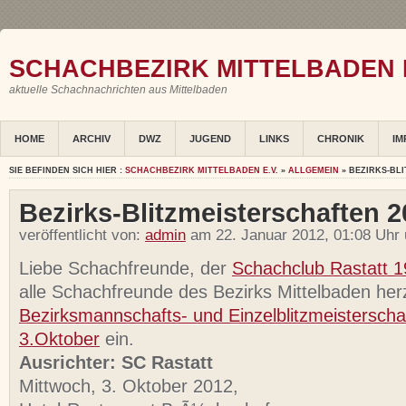
SCHACHBEZIRK MITTELBADEN E
aktuelle Schachnachrichten aus Mittelbaden
HOME
ARCHIV
DWZ
JUGEND
LINKS
CHRONIK
IM
SIE BEFINDEN SICH HIER :
SCHACHBEZIRK MITTELBADEN E.V.
»
ALLGEMEIN
» BEZIRKS-BL
Bezirks-Blitzmeisterschaften 
veröffentlicht von:
admin
am 22. Januar 2012, 01:08 Uhr
Liebe Schachfreunde, der
Schachclub Rastatt 1
alle Schachfreunde des Bezirks Mittelbaden her
Bezirksmannschafts- und Einzelblitzmeistersch
3.Oktober
ein.
Ausrichter: SC Rastatt
Mittwoch, 3. Oktober 2012,