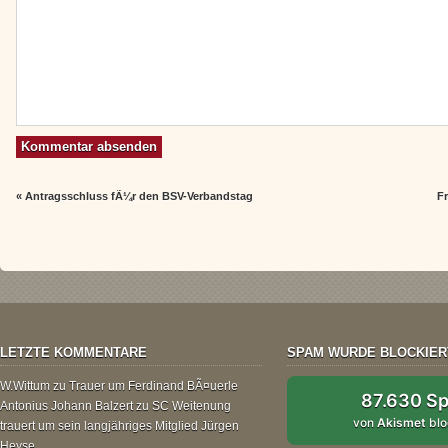
«
Antragsschluss fÃ¼r den BSV-Verbandstag
F
LETZTE KOMMENTARE
SPAM WURDE BLOCKIER
W.Wittum
zu
Trauer um Ferdinand BÃ¤uerle
87.630 S
Antonius Johann Balzert
zu
SC Weitenung
von
Akismet
blo
trauert um sein langjähriges Mitglied Jürgen
Heyse