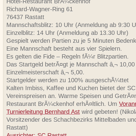
Hotel-Restaurant BrÃ¼ckenhof
Richard-Wagner-Ring 61
76437 Rastatt
Mannschaftsblitz: 10 Uhr (Anmeldung ab 9:30 U
Einzelblitz: 14 Uhr (Anmeldung ab 13.30 Uhr)
Gespielt werden Partien zu je 5 Minuten Bedenkz
Eine Mannschaft besteht aus vier Spielern.
Es gelten die Fide – Regeln fÃ¼r Blitzpartien.
Das Startgeld betrÃ¤gt je Mannschaft â‚¬ 10,00
Einzelmeisterschaft â‚¬ 5,00.
Startgelder werden zu 100% ausgeschÃ¼ttet
Kalten Imbiss, Kaffee und Kuchen bietet der SC
Vereinspreisen an. Warme Speisen und GetrÃ¤n
Restaurant BrÃ¼ckenhof erhÃ¤ltlich. Um
Voran
Turnierleitung Bernhard Ast
wird gebeten! (Nikol
Vorsitzender des Schachbezirks Mittelbaden un
Rastatt)
Ausrichter: SC Rastatt