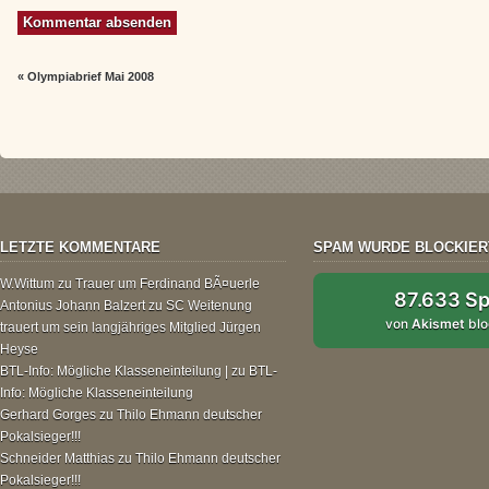
«
Olympiabrief Mai 2008
LETZTE KOMMENTARE
SPAM WURDE BLOCKIER
W.Wittum
zu
Trauer um Ferdinand BÃ¤uerle
87.633 S
Antonius Johann Balzert
zu
SC Weitenung
von
Akismet
blo
trauert um sein langjähriges Mitglied Jürgen
Heyse
BTL-Info: Mögliche Klasseneinteilung |
zu
BTL-
Info: Mögliche Klasseneinteilung
Gerhard Gorges
zu
Thilo Ehmann deutscher
Pokalsieger!!!
Schneider Matthias
zu
Thilo Ehmann deutscher
Pokalsieger!!!