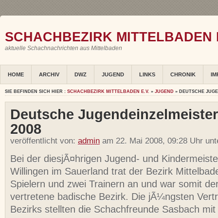
SCHACHBEZIRK MITTELBADEN E
aktuelle Schachnachrichten aus Mittelbaden
HOME
ARCHIV
DWZ
JUGEND
LINKS
CHRONIK
IM
SIE BEFINDEN SICH HIER :
SCHACHBEZIRK MITTELBADEN E.V.
»
JUGEND
» DEUTSCHE JUGE
Deutsche Jugendeinzelmeister
2008
veröffentlicht von:
admin
am 22. Mai 2008, 09:28 Uhr un
Bei der diesjÃ¤hrigen Jugend- und Kindermeiste
Willingen im Sauerland trat der Bezirk Mittelba
Spielern und zwei Trainern an und war somit de
vertretene badische Bezirk. Die jÃ¼ngsten Vert
Bezirks stellten die Schachfreunde Sasbach mit 