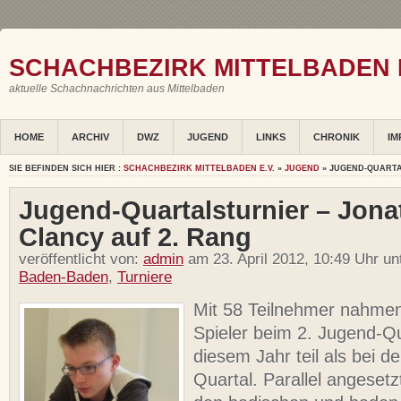
SCHACHBEZIRK MITTELBADEN E
aktuelle Schachnachrichten aus Mittelbaden
HOME
ARCHIV
DWZ
JUGEND
LINKS
CHRONIK
IM
SIE BEFINDEN SICH HIER :
SCHACHBEZIRK MITTELBADEN E.V.
»
JUGEND
» JUGEND-QUARTA
Jugend-Quartalsturnier – Jon
Clancy auf 2. Rang
veröffentlicht von:
admin
am 23. April 2012, 10:49 Uhr un
Baden-Baden
,
Turniere
Mit 58 Teilnehmer nahme
Spieler beim 2. Jugend-Qua
diesem Jahr teil als bei d
Quartal. Parallel angeset