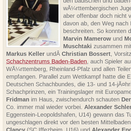
den badischen und baden
wÃ¼rttembergischen Jugen
aber offenbar doch nicht v
davon ab, den Weg nach
beschreiten. So konnten di
Marvin Mamerow
und
Mo
Muschtaki
zusammen mit 
Markus Keller
undÂ
Christian Bossert
, Vorsi
Schachzentrums Baden-Baden
, auch Spieler a
WÃ¼rttemberg, Rheinland-Pfalz und allen Teil
empfangen. Parallel zum Wettkampf hatte die El
Deutschen Schachbundes, die 13- und 14-jÃ¤hr
Schachprinzen, ein Trainingslager mit Europam
Fridman
im Haus, zwischendurch schauten
De
Co. immer mal wieder vorbei.
Alexander Schle
Eggenstein-Leopoldshafen, U14) gewann das Tu
ungeschlagen direkt vor den besten Mittelbade
Clancy
(SC Iffezheim, U16) und
Alexander En