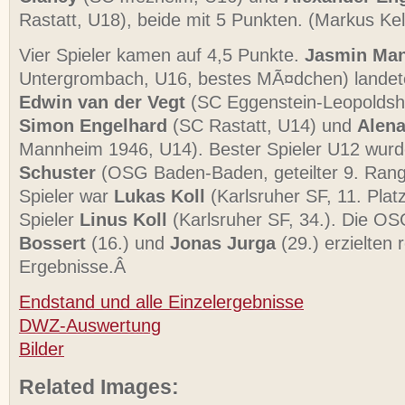
Rastatt, U18), beide mit 5 Punkten. (Markus Kel
Vier Spieler kamen auf 4,5 Punkte.
Jasmin Man
Untergrombach, U16, bestes MÃ¤dchen) landete
Edwin van der Vegt
(SC Eggenstein-Leopoldsh
Simon Engelhard
(SC Rastatt, U14) und
Alen
Mannheim 1946, U14). Bester Spieler U12 wur
Schuster
(OSG Baden-Baden, geteilter 9. Rang
Spieler war
Lukas Koll
(Karlsruher SF, 11. Plat
Spieler
Linus Koll
(Karlsruher SF, 34.). Die OS
Bossert
(16.) und
Jonas Jurga
(29.) erzielten 
Ergebnisse.Â
Endstand und alle Einzelergebnisse
DWZ-Auswertung
Bilder
Related Images: