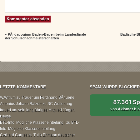
«
PÃ¤dagogium Baden-Baden beim Landesfinale
Badische Bl
der Schulschachmeisterschaften
LETZTE KOMMENTARE
SPAM WURDE BLOCKIER
W.Wittum
zu
Trauer um Ferdinand BÃ¤uerle
87.361 S
Antonius Johann Balzert
zu
SC Weitenung
von
Akismet
blo
trauert um sein langjähriges Mitglied Jürgen
Heyse
BTL-Info: Mögliche Klasseneinteilung |
zu
BTL-
Info: Mögliche Klasseneinteilung
Gerhard Gorges
zu
Thilo Ehmann deutscher