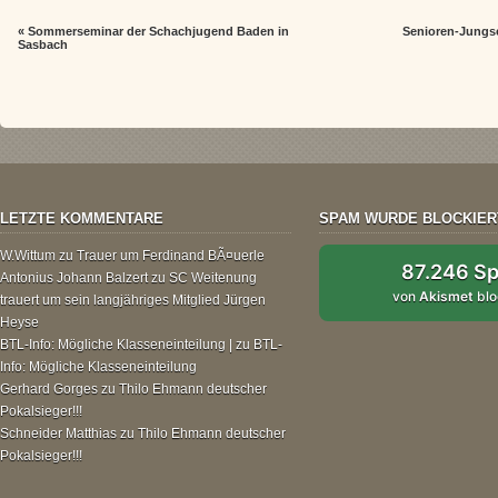
«
Sommerseminar der Schachjugend Baden in
Senioren-Jungs
Sasbach
LETZTE KOMMENTARE
SPAM WURDE BLOCKIER
W.Wittum
zu
Trauer um Ferdinand BÃ¤uerle
87.246 S
Antonius Johann Balzert
zu
SC Weitenung
von
Akismet
blo
trauert um sein langjähriges Mitglied Jürgen
Heyse
BTL-Info: Mögliche Klasseneinteilung |
zu
BTL-
Info: Mögliche Klasseneinteilung
Gerhard Gorges
zu
Thilo Ehmann deutscher
Pokalsieger!!!
Schneider Matthias
zu
Thilo Ehmann deutscher
Pokalsieger!!!