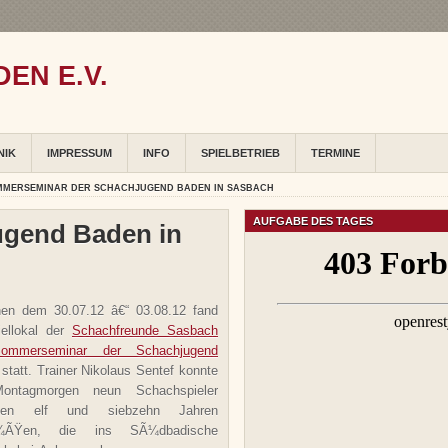
EN E.V.
NIK
IMPRESSUM
INFO
SPIELBETRIEB
TERMINE
MMERSEMINAR DER SCHACHJUGEND BADEN IN SASBACH
AUFGABE DES TAGES
gend Baden in
en dem 30.07.12 â€“ 03.08.12 fand
ellokal der
Schachfreunde Sasbach
ommerseminar der Schachjugend
statt. Trainer Nikolaus Sentef konnte
ntagmorgen neun Schachspieler
chen elf und siebzehn Jahren
Ã¼ÃŸen, die ins SÃ¼dbadische