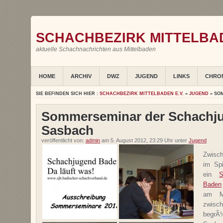
SCHACHBEZIRK MITTELBAD
aktuelle Schachnachrichten aus Mittelbaden
HOME
ARCHIV
DWZ
JUGEND
LINKS
CHRO
SIE BEFINDEN SICH HIER :
SCHACHBEZIRK MITTELBADEN E.V.
»
JUGEND
» SO
Sommerseminar der Schachju
Sasbach
veröffentlicht von:
admin
am 5. August 2012, 23:29 Uhr unter
Jugend
Zwisch
im Spi
ein
S
Baden
am Mo
zwis
begr