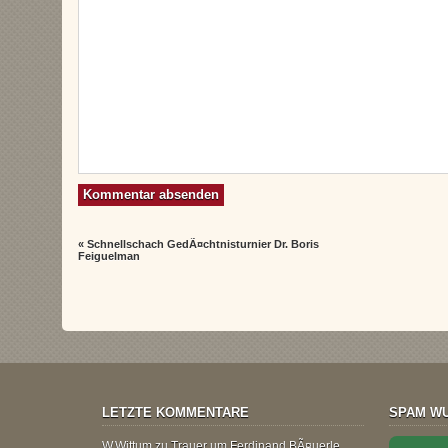
«
Schnellschach GedÃ¤chtnisturnier Dr. Boris
Feiguelman
LETZTE KOMMENTARE
SPAM WU
W.Wittum
zu
Trauer um Ferdinand BÃ¤uerle