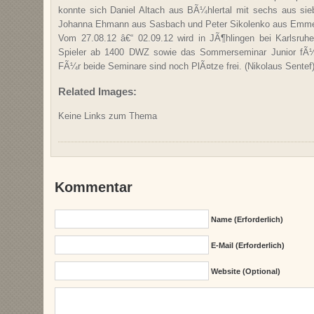
konnte sich Daniel Altach aus BÃ¼hlertal mit sechs aus sie
Johanna Ehmann aus Sasbach und Peter Sikolenko aus Emmen
Vom 27.08.12 â€“ 02.09.12 wird in JÃ¶hlingen bei Karlsru
Spieler ab 1400 DWZ sowie das Sommerseminar Junior fÃ¼r
FÃ¼r beide Seminare sind noch PlÃ¤tze frei. (Nikolaus Sentef
Related Images:
Keine Links zum Thema
Kommentar
Name (erforderlich)
E-Mail (erforderlich)
Website (Optional)