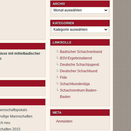
ARCHIV
Archiv
KATEGORIEN
Kategorien
LINKROLLE
Badischer Schachverband
isse mit mittelbadischer
BSV-Ergebnisdienst
t
Deutsche Schachjugend
Deutscher Schachbund
Fide
Schachbundesliga
Schachzentrum Baden-
Baden
Mannschaftspokals
META
Ã¤ufige Mannschaften
Anmelden
ich neu
chaften 2015