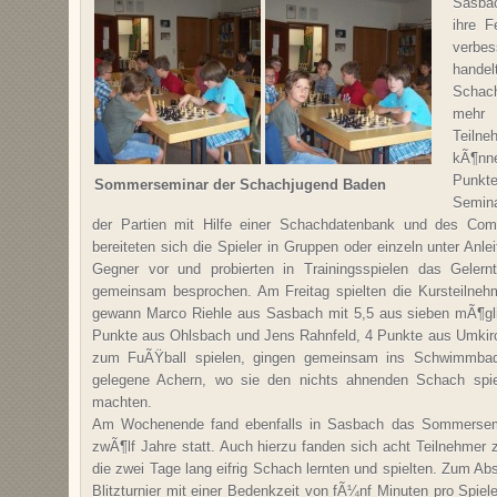
Sasba
ihre F
verbe
hande
Schach
mehr 
Teilne
kÃ¶nn
Punkt
Sommerseminar der Schachjugend Baden
Semina
der Partien mit Hilfe einer Schachdatenbank und des Com
bereiteten sich die Spieler in Gruppen oder einzeln unter Anl
Gegner vor und probierten in Trainingsspielen das Geler
gemeinsam besprochen. Am Freitag spielten die Kursteilnehm
gewann Marco Riehle aus Sasbach
mit 5,5 aus sieben mÃ¶gl
Punkte aus Ohlsbach und Jens Rahnfeld, 4 Punkte aus Umkirc
zum FuÃŸball spielen, gingen gemeinsam ins Schwimmb
gelegene Achern, wo sie den nichts ahnenden Schach spi
machten.
Am Wochenende fand ebenfalls in Sasbach das Sommersemi
zwÃ¶lf Jahre statt. Auch hierzu fanden sich acht Teilnehmer 
die zwei Tage lang eifrig Schach lernten und spielten. Zum Ab
Blitzturnier mit einer Bedenkzeit von fÃ¼nf Minuten pro Spie