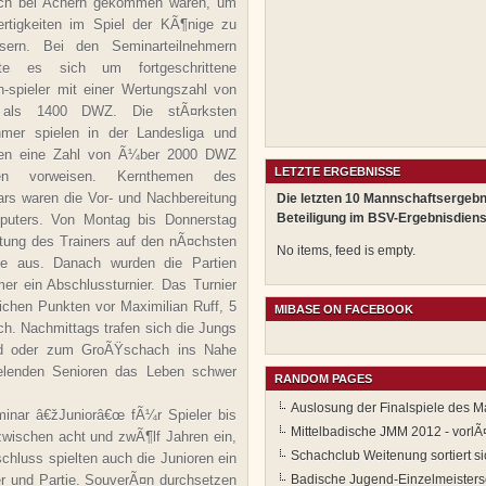
ch bei Achern gekommen waren, um
ertigkeiten im Spiel der KÃ¶nige zu
ssern. Bei den Seminarteilnehmern
lte es sich um fortgeschrittene
-spieler mit einer Wertungszahl von
als 1400 DWZ. Die stÃ¤rksten
hmer spielen in der Landesliga und
en eine Zahl von Ã¼ber 2000 DWZ
LETZTE ERGEBNISSE
en vorweisen. Kernthemen des
rs waren die Vor- und Nachbereitung
Die letzten 10 Mannschaftsergebn
Beteiligung im BSV-Ergebnisdiens
puters. Von Montag bis Donnerstag
eitung des Trainers auf den nÃ¤chsten
No items, feed is empty.
nte aus. Danach wurden die Partien
er ein Abschlussturnier. Das Turnier
ichen Punkten vor Maximilian Ruff, 5
MIBASE ON FACEBOOK
h. Nachmittags trafen sich die Jungs
ad oder zum GroÃŸschach ins Nahe
elenden Senioren das Leben schwer
RANDOM PAGES
Auslosung der Finalspiele des 
nar â€žJuniorâ€œ fÃ¼r Spieler bis
Mittelbadische JMM 2012 - vorl
zwischen acht und zwÃ¶lf Jahren ein,
Schachclub Weitenung sortiert s
schluss spielten auch die Junioren ein
ler und Partie. SouverÃ¤n durchsetzen
Badische Jugend-Einzelmeisters