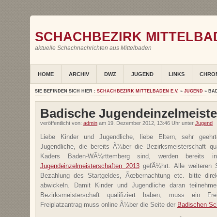
SCHACHBEZIRK MITTELBAD
aktuelle Schachnachrichten aus Mittelbaden
HOME
ARCHIV
DWZ
JUGEND
LINKS
CHRO
SIE BEFINDEN SICH HIER :
SCHACHBEZIRK MITTELBADEN E.V.
»
JUGEND
» BA
Badische Jugendeinzelmeiste
veröffentlicht von:
admin
am 19. Dezember 2012, 13:46 Uhr unter
Jugend
Liebe Kinder und Jugendliche, liebe Eltern, sehr geehrt
Jugendliche, die bereits Ã¼ber die Bezirksmeisterschaft qual
Kaders Baden-WÃ¼rttemberg sind, werden bereits 
Jugendeinzelmeisterschaften 2013
gefÃ¼hrt. Alle weiteren 
Bezahlung des Startgeldes, Ãœbernachtung etc. bitte dire
abwickeln. Damit Kinder und Jugendliche daran teilnehme
Bezirksmeisterschaft qualifiziert haben, muss ein Fre
Freiplatzantrag muss online Ã¼ber die Seite der
Badischen Sc