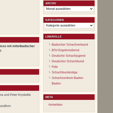
ARCHIV
Archiv
KATEGORIEN
Kategorien
LINKROLLE
Badischer Schachverband
isse mit mittelbadischer
BSV-Ergebnisdienst
t
Deutsche Schachjugend
Deutscher Schachbund
Fide
Schachbundesliga
Schachzentrum Baden-
Baden
na und Peter Krystufek
META
Anmelden
marathon