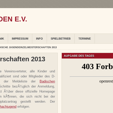
EN E.V.
NIK
IMPRESSUM
INFO
SPIELBETRIEB
TERMINE
DISCHE JUGENDEINZELMEISTERSCHAFTEN 2013
AUFGABE DES TAGES
rschaften 2013
e Vereinsverteter, alle Kinder und
ifiziert sind oder Mitglieder des D-
in der Meldeliste der
Badischen
Schritte bezÃ¼glich der Anmeldung,
kt Ã¼ber diese offizielle Homepage
n kÃ¶nnen, die sich nicht bei der
iplatzantrag gestellt werden. Der
hachjugend
erfolgen.