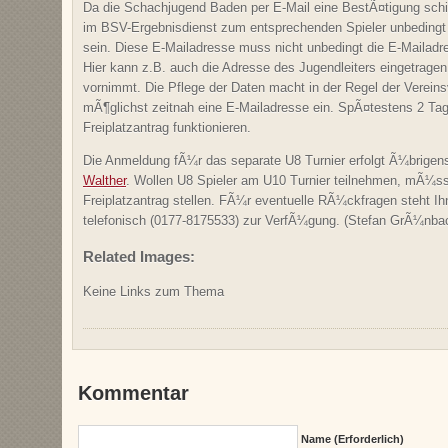
Da die Schachjugend Baden per E-Mail eine BestÃ¤tigung schic
im BSV-Ergebnisdienst zum entsprechenden Spieler unbedingt 
sein. Diese E-Mailadresse muss nicht unbedingt die E-Mailadre
Hier kann z.B. auch die Adresse des Jugendleiters eingetrage
vornimmt. Die Pflege der Daten macht in der Regel der Vereinsv
mÃ¶glichst zeitnah eine E-Mailadresse ein. SpÃ¤testens 2 Tag
Freiplatzantrag funktionieren.
Die Anmeldung fÃ¼r das separate U8 Turnier erfolgt Ã¼brigen
Walther
. Wollen U8 Spieler am U10 Turnier teilnehmen, mÃ¼ss
Freiplatzantrag stellen. FÃ¼r eventuelle RÃ¼ckfragen steht I
telefonisch (0177-8175533) zur VerfÃ¼gung. (Stefan GrÃ¼nbach
Related Images:
Keine Links zum Thema
Kommentar
Name (erforderlich)