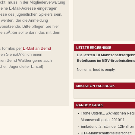
kt, muss in der Mitgliederverwaltung
eine E-Mail-Adresse eingetragen
sse des jugendlichen Spielers sein.
n werden. der die Anmeldung
orsitzende. Bitte pflegen Sie hier
e spÃ¤ter sollte dann das mit dem
LETZTE ERGEBNISSE
s formlos per
E-Mail an Bernd
en Sie natÃ¼rlich einen
Die letzten 10 Mannschaftsergebn
hnen Bernd Walther gerne auch
Beteiligung im BSV-Ergebnisdiens
er, Jugendleiter Einzel)
No items, feed is empty.
MIBASE ON FACEBOOK
RANDOM PAGES
Frohe Ostern... wÃ¼nschen Regi
Mannschaftspokal 2010/11
Einladung: 2. Ettlinger 12h-Blitz
U14-Mannschaftsmeisterschaft