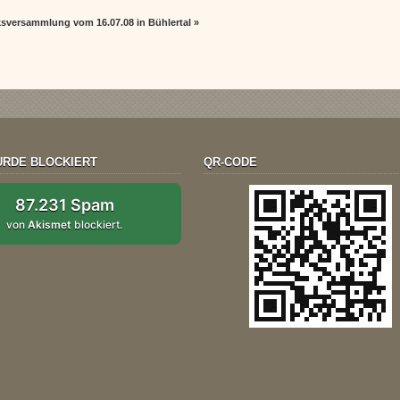
ksversammlung vom 16.07.08 in Bühlertal
»
RDE BLOCKIERT
QR-CODE
87.231 Spam
von
Akismet
blockiert.