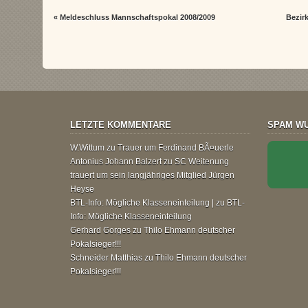
«
Meldeschluss Mannschaftspokal 2008/2009
Bezir
LETZTE KOMMENTARE
SPAM WU
W.Wittum
zu
Trauer um Ferdinand BÃ¤uerle
Antonius Johann Balzert
zu
SC Weitenung
trauert um sein langjähriges Mitglied Jürgen
Heyse
BTL-Info: Mögliche Klasseneinteilung |
zu
BTL-
Info: Mögliche Klasseneinteilung
Gerhard Gorges
zu
Thilo Ehmann deutscher
Pokalsieger!!!
Schneider Matthias
zu
Thilo Ehmann deutscher
Pokalsieger!!!