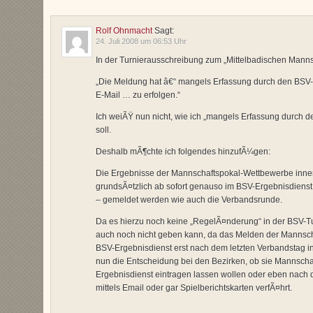
Rolf Ohnmacht
Sagt:
24. Juli 2008 um 06:53 Uhr
In der Turnierausschreibung zum „Mittelbadischen Mannsc
„Die Meldung hat â€“ mangels Erfassung durch den BSV-
E-Mail … zu erfolgen.“
Ich weiÃŸ nun nicht, wie ich „mangels Erfassung durch d
soll.
Deshalb mÃ¶chte ich folgendes hinzufÃ¼gen:
Die Ergebnisse der Mannschaftspokal-Wettbewerbe inn
grundsÃ¤tzlich ab sofort genauso im BSV-Ergebnisdienst
– gemeldet werden wie auch die Verbandsrunde.
Da es hierzu noch keine „RegelÃ¤nderung“ in der BSV-Tu
auch noch nicht geben kann, da das Melden der Manns
BSV-Ergebnisdienst erst nach dem letzten Verbandstag in 
nun die Entscheidung bei den Bezirken, ob sie Mannschaf
Ergebnisdienst eintragen lassen wollen oder eben nach
mittels Email oder gar Spielberichtskarten verfÃ¤hrt.