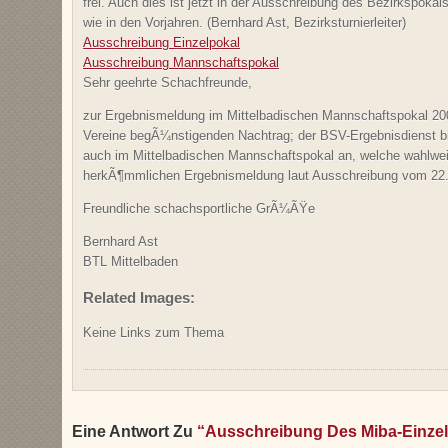
frei. Auch dies ist jetzt in der Ausschreibung des Bezirkspoka
wie in den Vorjahren. (Bernhard Ast, Bezirksturnierleiter)
Ausschreibung Einzelpokal
Ausschreibung Mannschaftspokal
Sehr geehrte Schachfreunde,
zur Ergebnismeldung im Mittelbadischen Mannschaftspokal 200
Vereine begÃ¼nstigenden Nachtrag; der BSV-Ergebnisdienst bi
auch im Mittelbadischen Mannschaftspokal an, welche wahlweis
herkÃ¶mmlichen Ergebnismeldung laut Ausschreibung vom 22.
Freundliche schachsportliche GrÃ¼ÃŸe
Bernhard Ast
BTL Mittelbaden
Related Images:
Keine Links zum Thema
Eine Antwort Zu
“Ausschreibung Des Miba-Einze