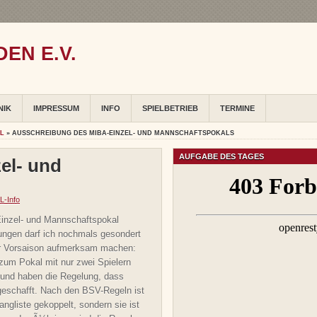
EN E.V.
NIK
IMPRESSUM
INFO
SPIELBETRIEB
TERMINE
AL
» AUSSCHREIBUNG DES MIBA-EINZEL- UND MANNSCHAFTSPOKALS
AUFGABE DES TAGES
el- und
L-Info
Einzel- und Mannschaftspokal
ngen darf ich nochmals gesondert
r Vorsaison aufmerksam machen:
um Pokal mit nur zwei Spielern
gt und haben die Regelung, dass
bgeschafft. Nach den BSV-Regeln ist
angliste gekoppelt, sondern sie ist