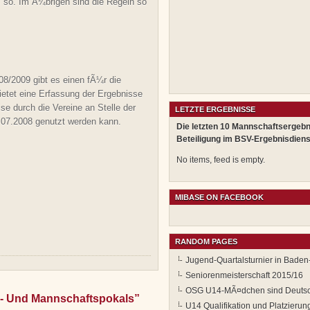
ls so. Im Ã¼brigen sind die Regeln so
8/2009 gibt es einen fÃ¼r die
etet eine Erfassung der Ergebnisse
e durch die Vereine an Stelle der
LETZTE ERGEBNISSE
07.2008 genutzt werden kann.
Die letzten 10 Mannschaftsergebn
Beteiligung im BSV-Ergebnisdiens
No items, feed is empty.
MIBASE ON FACEBOOK
RANDOM PAGES
Jugend-Quartalsturnier in Bade
Seniorenmeisterschaft 2015/16
OSG U14-MÃ¤dchen sind Deutsch
l- Und Mannschaftspokals”
U14 Qualifikation und Platzieru