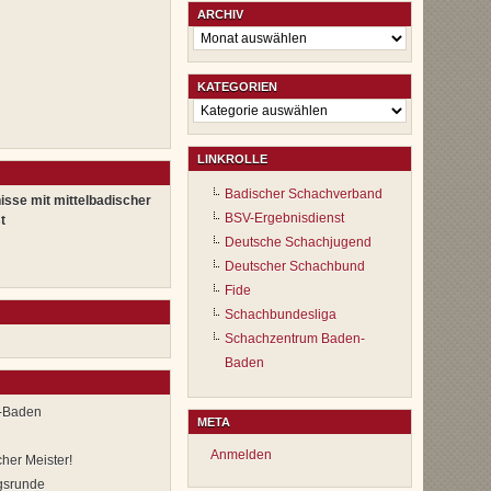
ARCHIV
Archiv
KATEGORIEN
Kategorien
LINKROLLE
Badischer Schachverband
isse mit mittelbadischer
BSV-Ergebnisdienst
t
Deutsche Schachjugend
Deutscher Schachbund
Fide
Schachbundesliga
Schachzentrum Baden-
Baden
n-Baden
META
Anmelden
er Meister!
ngsrunde