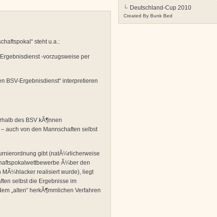
Deutschland-Cup 2010
Created By
Bunk Bed
haftspokal“ steht u.a.:
Ergebnisdienst -vorzugsweise per
en BSV-Ergebnisdienst“ interpretieren
erhalb des BSV kÃ¶nnen
 – auch von den Mannschaften selbst
rnierordnung gibt (natÃ¼rlicherweise
chaftspokalwettbewerbe Ã¼ber den
MÃ¼hlacker realisiert wurde), liegt
ten selbst die Ergebnisse im
 dem „alten“ herkÃ¶mmlichen Verfahren