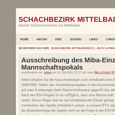
SCHACHBEZIRK MITTELBAD
aktuelle Schachnachrichten aus Mittelbaden
HOME
ARCHIV
DWZ
JUGEND
LINKS
CHRO
SIE BEFINDEN SICH HIER :
SCHACHBEZIRK MITTELBADEN E.V.
»
BLITZ & POK
Ausschreibung des Miba-Einz
Mannschaftspokals
veröffentlicht von:
admin
am 22. Juli 2008, 22:27 Uhr unter
Blitz & Pokal
,
BT
Anbei erhalten Sie die Ausschreibungen zum mittelbadischen 
2008/2009. Neben den Terminbekanntgaben in den Ausschreibu
auf zwei Ã„nderungen beim Mannschaftspokal gegenÃ¼ber de
Nach den BSV-Regeln ist es mÃ¶glich, dass eine Mannschaft z
antritt. Dieser Regel sind wir auf mittelbadischer Ebene gefol
mindestens drei Spieler erforderlich seinen, in unserer BTO a
die Brettreihenfolge der Spieler nicht an die Folge in der BSV-R