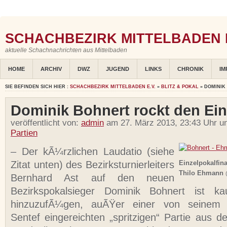
SCHACHBEZIRK MITTELBADEN E
aktuelle Schachnachrichten aus Mittelbaden
HOME
ARCHIV
DWZ
JUGEND
LINKS
CHRONIK
IM
SIE BEFINDEN SICH HIER :
SCHACHBEZIRK MITTELBADEN E.V.
»
BLITZ & POKAL
» DOMINIK
Dominik Bohnert rockt den Ein
veröffentlicht von:
admin
am 27. März 2013, 23:43 Uhr u
Partien
– Der kÃ¼rzlichen Laudatio (siehe
Zitat unten) des Bezirksturnierleiters
Einzelpokalfin
Thilo Ehmann
Bernhard Ast auf den neuen
Bezirkspokalsieger Dominik Bohnert ist 
hinzuzufÃ¼gen, auÃŸer einer von seinem T
Sentef eingereichten „spritzigen“ Partie aus d