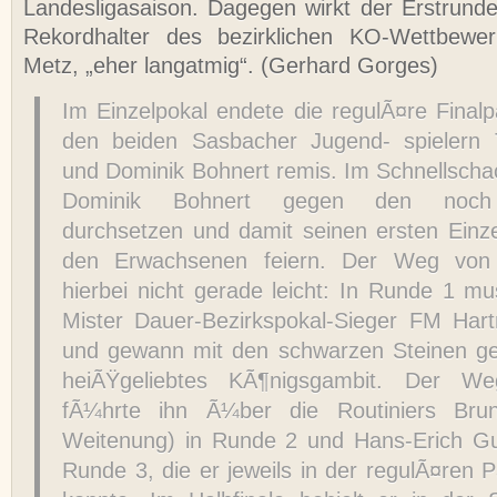
Landesligasaison. Dagegen wirkt der Erstrun
Rekordhalter des bezirklichen KO-Wettbewe
Metz, „eher langatmig“. (Gerhard Gorges)
Im Einzelpokal endete die regulÃ¤re Finalp
den beiden Sasbacher Jugend- spielern
und Dominik Bohnert remis. Im Schnellscha
Dominik Bohnert gegen den noch
durchsetzen und damit seinen ersten Einze
den Erwachsenen feiern. Der Weg von
hierbei nicht gerade leicht: In Runde 1 m
Mister Dauer-Bezirkspokal-Sieger FM Har
und gewann mit den schwarzen Steinen g
heiÃŸgeliebtes KÃ¶nigsgambit. Der We
fÃ¼hrte ihn Ã¼ber die Routiniers Br
Weitenung) in Runde 2 und Hans-Erich Gub
Runde 3, die er jeweils in der regulÃ¤ren P