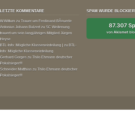
LETZTE KOMMENTARE
SPAM WURDE BLOCKIER
W.Wittum
zu
Trauer um Ferdinand BÃ¤uerle
87.307 S
Antonius Johann Balzert
zu
SC Weitenung
von
Akismet
blo
trauert um sein langjähriges Mitglied Jürgen
Heyse
BTL-Info: Mögliche Klasseneinteilung |
zu
BTL-
Info: Mögliche Klasseneinteilung
Gerhard Gorges
zu
Thilo Ehmann deutscher
Pokalsieger!!!
Schneider Matthias
zu
Thilo Ehmann deutscher
Pokalsieger!!!