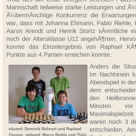
Mannschaft teilweise starke Leistungen und Ã¼
Ã¼bermÃ¤chtige Konkurrenz die Erwartungen
war, dass mit Johanna Ehmann, Fabio Riehle,
Aaron Arendt und Henrik Stortz sÃ¤mtliche ei
noch der Altersklasse U12 angehÃ¶rten. Herv
konnte das Einzelergebnis von Raphael KÃ¶
Punkte aus 4 Partien erreichen konnte.
Anders die Situ
Im Nachhinein 
Abendspiel in de
dem entscheide
den Heilbron
Minuten v
Maximalspielze
waren noch 3 de
entschieden. Am
sitzend: Dominik Bohnert und Raphael
Zimmer, stehend: Marco Riehle und Thilo