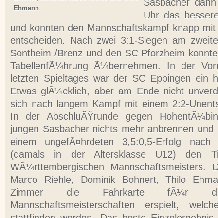
Sasbacher dann
Ehmann
Uhr das besser
und konnten den Mannschaftskampf knapp mit 
entscheiden. Nach zwei 3:1-Siegen am zweite
Sontheim /Brenz und den SC Pforzheim konnte 
TabellenfÃ¼hrung Ã¼bernehmen. In der Vorm
letzten Spieltages war der SC Eppingen ein h
Etwas glÃ¼cklich, aber am Ende nicht unverd
sich nach langem Kampf mit einem 2:2-Unents
In der AbschluÃŸrunde gegen HohentÃ¼bin
jungen Sasbacher nichts mehr anbrennen und s
einem ungefÃ¤hrdeten 3,5:0,5-Erfolg nac
(damals in der Altersklasse U12) den T
WÃ¼rttembergischen Mannschaftsmeisters. D
Marco Riehle, Dominik Bohnert, Thilo Ehm
Zimmer die Fahrkarte fÃ¼r di
Mannschaftsmeisterschaften erspielt, wel
stattfinden werden. Das beste Einzelergebnis 