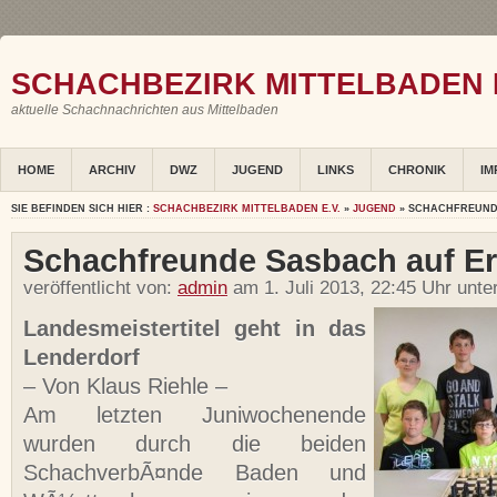
SCHACHBEZIRK MITTELBADEN E
aktuelle Schachnachrichten aus Mittelbaden
HOME
ARCHIV
DWZ
JUGEND
LINKS
CHRONIK
IM
SIE BEFINDEN SICH HIER :
SCHACHBEZIRK MITTELBADEN E.V.
»
JUGEND
» SCHACHFREUND
Schachfreunde Sasbach auf Er
veröffentlicht von:
admin
am 1. Juli 2013, 22:45 Uhr unte
Landesmeistertitel geht in das
Lenderdorf
– Von Klaus Riehle –
Am letzten Juniwochenende
wurden durch die beiden
SchachverbÃ¤nde Baden und