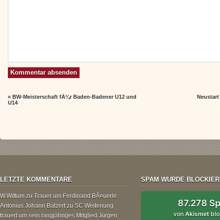
«
BW-Meisterschaft fÃ¼r Baden-Badener U12 und
Neustart
U14
LETZTE KOMMENTARE
SPAM WURDE BLOCKIER
W.Wittum
zu
Trauer um Ferdinand BÃ¤uerle
87.278 S
Antonius Johann Balzert
zu
SC Weitenung
von
Akismet
blo
trauert um sein langjähriges Mitglied Jürgen