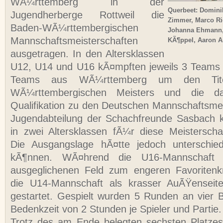
WÃ¼rttemberg in der
Querbeet: Domini
Jugendherberge Rottweil die
Zimmer, Marco Ri
Baden-WÃ¼rttembergischen
Johanna Ehmann, 
Mannschaftsmeisterschaften
KÃ¶ppel, Aaron A
ausgetragen. In den Altersklassen
U12, U14 und U16 kÃ¤mpften jeweils 3 Teams
Teams aus WÃ¼rttemberg um den Tit
WÃ¼rttembergischen Meisters und die da
Qualifikation zu den Deutschen Mannschaftsmei
Jugendabteilung der Schachfreunde Sasbach k
in zwei Altersklassen fÃ¼r diese Meisterschaft
Die Ausgangslage hÃ¤tte jedoch unterschiedl
kÃ¶nnen. WÃ¤hrend die U16-Mannschaft 
ausgeglichenen Feld zum engeren Favoritenkr
die U14-Mannschaft als krasser AuÃŸenseite
gestartet. Gespielt wurden 5 Runden an vier Br
Bedenkzeit von 2 Stunden je Spieler und Partie.
Trotz des am Ende belegten sechsten Platzes