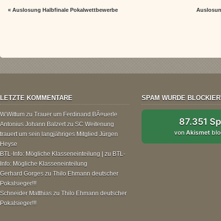
«
Auslosung Halbfinale Pokalwettbewerbe
Auslosun
LETZTE KOMMENTARE
SPAM WURDE BLOCKIER
W.Wittum
zu
Trauer um Ferdinand BÃ¤uerle
87.351 S
Antonius Johann Balzert
zu
SC Weitenung
von
Akismet
blo
trauert um sein langjähriges Mitglied Jürgen
Heyse
BTL-Info: Mögliche Klasseneinteilung |
zu
BTL-
Info: Mögliche Klasseneinteilung
Gerhard Gorges
zu
Thilo Ehmann deutscher
Pokalsieger!!!
Schneider Matthias
zu
Thilo Ehmann deutscher
Pokalsieger!!!