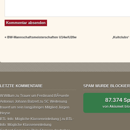
«
BW-Mannschaftsmeisterschaften U14w/U20w
‚Kultclubs‘
LETZTE KOMMENTARE
SPAM WURDE BLOCKIER
W.Wittum
zu
Trauer um Ferdinand BÃ¤uerle
87.374 S
Antonius Johann Balzert
zu
SC Weitenung
von
Akismet
blo
trauert um sein langjähriges Mitglied Jürgen
Heyse
BTL-Info: Mögliche Klasseneinteilung |
zu
BTL-
Info: Mögliche Klasseneinteilung