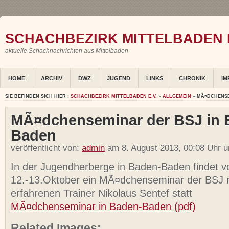
SCHACHBEZIRK MITTELBADEN E
aktuelle Schachnachrichten aus Mittelbaden
HOME
ARCHIV
DWZ
JUGEND
LINKS
CHRONIK
IM
SIE BEFINDEN SICH HIER :
SCHACHBEZIRK MITTELBADEN E.V.
»
ALLGEMEIN
» MÃ¤DCHENSE
MÃ¤dchenseminar der BSJ in 
Baden
veröffentlicht von:
admin
am 8. August 2013, 00:08 Uhr u
In der Jugendherberge in Baden-Baden findet 
12.-13.Oktober ein MÃ¤dchenseminar der BSJ 
erfahrenen Trainer Nikolaus Sentef statt
MÃ¤dchenseminar in Baden-Baden (pdf)
Related Images: