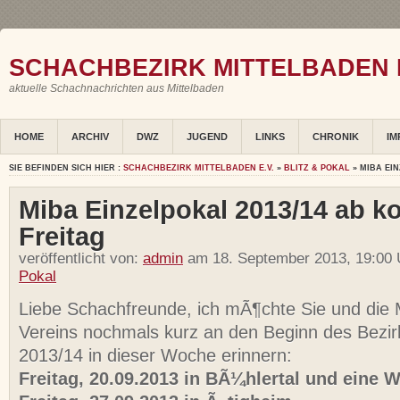
SCHACHBEZIRK MITTELBADEN E
aktuelle Schachnachrichten aus Mittelbaden
HOME
ARCHIV
DWZ
JUGEND
LINKS
CHRONIK
IM
SIE BEFINDEN SICH HIER :
SCHACHBEZIRK MITTELBADEN E.V.
»
BLITZ & POKAL
» MIBA EI
Miba Einzelpokal 2013/14 ab
Freitag
veröffentlicht von:
admin
am 18. September 2013, 19:00 
Pokal
Liebe Schachfreunde, ich mÃ¶chte Sie und die M
Vereins nochmals kurz an den Beginn des Bezir
2013/14 in dieser Woche erinnern:
Freitag, 20.09.2013 in BÃ¼hlertal und eine 