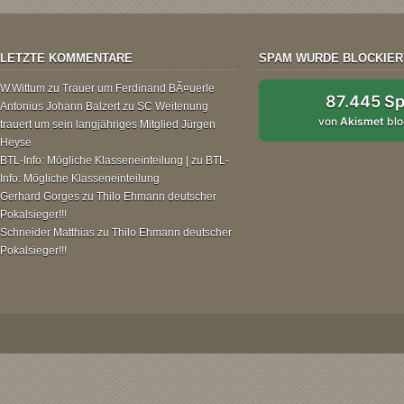
LETZTE KOMMENTARE
SPAM WURDE BLOCKIER
W.Wittum
zu
Trauer um Ferdinand BÃ¤uerle
87.445 S
Antonius Johann Balzert
zu
SC Weitenung
von
Akismet
blo
trauert um sein langjähriges Mitglied Jürgen
Heyse
BTL-Info: Mögliche Klasseneinteilung |
zu
BTL-
Info: Mögliche Klasseneinteilung
Gerhard Gorges
zu
Thilo Ehmann deutscher
Pokalsieger!!!
Schneider Matthias
zu
Thilo Ehmann deutscher
Pokalsieger!!!