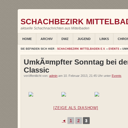
SCHACHBEZIRK MITTELBAD
aktuelle Schachnachrichten aus Mittelbaden
HOME
ARCHIV
DWZ
JUGEND
LINKS
CHRO
SIE BEFINDEN SICH HIER :
SCHACHBEZIRK MITTELBADEN E.V.
»
EVENTS
» UMK
UmkÃ¤mpfter Sonntag bei d
Classic
veröffentlicht von:
admin
am 10. Februar 2013, 21:45 Uhr unter
Events
[ZEIGE ALS DIASHOW]
◄
1
2
3