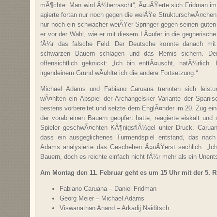
mÃ¶chte. Man wird Ã¼berrascht“, Ã¤uÃŸerte sich Fridman im 
agierte fortan nur noch gegen die weiÃŸe StrukturschwÃ¤chen 
nur noch ein schwacher weiÃŸer Springer gegen seinen guten
er vor der Wahl, wie er mit diesem LÃ¤ufer in die gegnerische
fÃ¼r das falsche Feld. Der Deutsche konnte danach mit 
schwarzen Bauern schlagen und das Remis sichern. Der
offensichtlich geknickt: „Ich bin enttÃ¤uscht, natÃ¼rlic
irgendeinem Grund wÃ¤hlte ich die andere Fortsetzung.“
Michael Adams und Fabiano Caruana trennten sich leistun
wÃ¤hlten ein Abspiel der Archangelsker Variante der Spanisch
bestens vorbereitet und setzte dem EnglÃ¤nder im 20. Zug ein
der vorab einen Bauern geopfert hatte, reagierte eiskalt un
Spieler geschwÃ¤chten KÃ¶nigsflÃ¼gel unter Druck. Caruana
dass ein ausgeglichenes Turmendspiel entstand, das na
Adams analysierte das Geschehen Ã¤uÃŸerst sachlich: „Ic
Bauern, doch es reichte einfach nicht fÃ¼r mehr als ein Unent
Am Montag den 11. Februar geht es um 15 Uhr mit der 5. R
Fabiano Caruana – Daniel Fridman
Georg Meier – Michael Adams
Viswanathan Anand – Arkadij Naiditsch