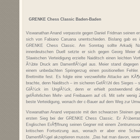
GRENKE Chess Classic Baden-Baden
Viswanathan Anand verpasste gegen Daniel Fridman seinen er
sich von Fabiano Caruana unentschieden. Bislang gab es i
GRENKE Chess Classic. Am Sonntag sollte Arkadij Na
innerdeutschen Duell setzte er sich gegen Georg Meier du
Slawischen Verteidigung erzielte Naiditsch einen leichten Vo
Ã¼bte Druck am DamenflÃ¼gel aus. Meier stand dagegen s
einem unbedachten Springerzug einen positionellen Fehler
Brettmitte fest. Es folgte eine verzweifelte Attacke am KÃ¶
brachte, denn Naiditsch – im sicheren GefÃ¼hl des Sieges – st
GlÃ¼ck im UnglÃ¼ck, denn er erhielt postwendend di
gefÃ¤hrlichen Mehr- und Freibauern auf c6. Mit sehr wenig Z
beste Verteidigung, wonach der c-Bauer auf dem Weg zur Umwa
Viswanathan Anand verpasste mit den schwarzen Steinen ge
ersten Sieg bei der GRENKE Chess Classic. Er Ã¼berrasch
Englischen ErÃ¶ffnung seinen Gegner mit einem Zentrumsvo
kritischen Fortsetzung aus, wonach er aber eine Schw
DamenflÃ¼gel akzeptieren musste. „Das hat man davon, wen