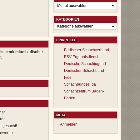
Archiv
KATEGORIEN
Kategorien
LINKROLLE
Badischer Schachverband
isse mit mittelbadischer
BSV-Ergebnisdienst
t
Deutsche Schachjugend
Deutscher Schachbund
Fide
Schachbundesliga
Schachzentrum Baden-
Baden
nar
META
rer
Anmelden
l gesucht!
bewerbe