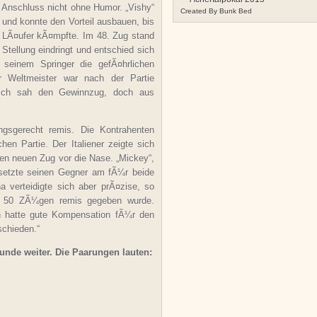
Anschluss nicht ohne Humor. „Vishy“
Created By
Bunk Bed
und konnte den Vorteil ausbauen, bis
 LÃ¤ufer kÃ¤mpfte. Im 48. Zug stand
 Stellung eindringt und entschied sich
seinem Springer die gefÃ¤hrlichen
 Weltmeister war nach der Partie
h. Ich sah den Gewinnzug, doch aus
gsgerecht remis. Die Kontrahenten
en Partie. Der Italiener zeigte sich
en neuen Zug vor die Nase. „Mickey“,
d setzte seinen Gegner am fÃ¼r beide
 verteidigte sich aber prÃ¤zise, so
ch 50 ZÃ¼gen remis gegeben wurde.
h hatte gute Kompensation fÃ¼r den
schieden.“
unde weiter. Die Paarungen lauten: