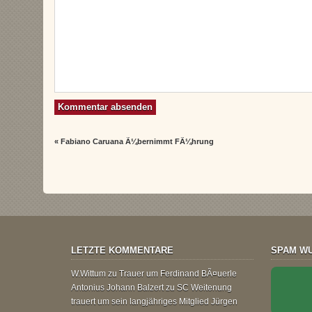
«
Fabiano Caruana Ã¼bernimmt FÃ¼hrung
LETZTE KOMMENTARE
SPAM WU
W.Wittum
zu
Trauer um Ferdinand BÃ¤uerle
Antonius Johann Balzert
zu
SC Weitenung
trauert um sein langjähriges Mitglied Jürgen