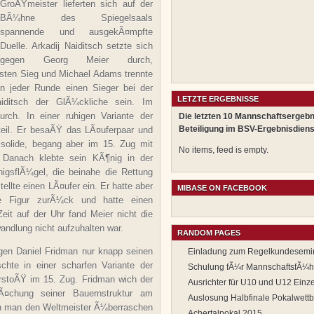
GroÃŸmeister lieferten sich auf der
BÃ¼hne des Spiegelsaals
spannende und ausgekÃ¤mpfte
Duelle. Arkadij Naiditsch setzte sich
gegen Georg Meier durch,
sten Sieg und Michael Adams trennte
n jeder Runde einen Sieger bei der
LETZTE ERGEBNISSE
iditsch der GlÃ¼ckliche sein.
Im
rch. In einer ruhigen Variante der
Die letzten 10 Mannschaftsergebn
Beteiligung im BSV-Ergebnisdiens
rteil. Er besaÃŸ das LÃ¤uferpaar und
olide, begang aber im 15. Zug mit
No items, feed is empty.
. Danach klebte sein KÃ¶nig in der
nigsflÃ¼gel, die beinahe die Rettung
ellte einen LÃ¤ufer ein. Er hatte aber
MIBASE ON FACEBOOK
e Figur zurÃ¼ck und hatte einen
eit auf der Uhr fand Meier nicht die
ndlung nicht aufzuhalten war.
RANDOM PAGES
gen Daniel Fridman nur knapp seinen
Einladung zum Regelkundesemi
te in einer scharfen Variante der
Schulung fÃ¼r MannschaftsfÃ¼h
rstoÃŸ im 15. Zug. Fridman wich der
Ausrichter für U10 und U12 Einze
Ã¤chung seiner Bauernstruktur am
Auslosung Halbfinale Pokalwett
n man den Weltmeister Ã¼berraschen
Achertalpokal 2015