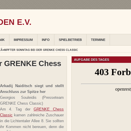
EN E.V.
NIK
IMPRESSUM
INFO
SPIELBETRIEB
TERMINE
Ã¤MPFTER SONNTAG BEI DER GRENKE CHESS CLASSIC
AUFGABE DES TAGES
er GRENKE Chess
Arkadij Naiditsch siegt und stellt
Anschluss zur Spitze her
Georgios Souleidis (Presseteam
GRENKE Chess Classic)
Am 4. Tag der
GRENKE Chess
Classic
kamen zahlreiche Zuschauer
in die Lichtentaler Allee 8. Sie sollten
ihr Kommen nicht bereuen, denn die