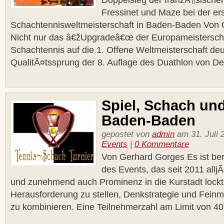
Doppelsieg der franzÃ¶sische
Fressinet und Maze bei der er
Schachtennisweltmeisterschaft in Baden-Baden Von
Nicht nur das â€žUpgradeâ€œ der Europameistersch
Schachtennis auf die 1. Offene Weltmeisterschaft deu
QualitÃ¤tssprung der 8. Auflage des Duathlon von Den
Spiel, Schach und
Baden-Baden
gepostet von
admin
am 31. Juli 
Events
|
0 Kommentare
Von Gerhard Gorges Es ist bere
des Events, das seit 2011 allj
und zunehmend auch Prominenz in die Kurstadt lockt,
Herausforderung zu stellen, Denkstrategie und Feinmo
zu kombinieren. Eine Teilnehmerzahl am Limit von 40, 