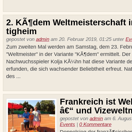
2. KÃ¶dem Weltmeisterschaft 
tigheim
gepostet von
admin
am 20. Februar 2019, 01:25 unter
Ev
Zum zweiten Mal werden am Samstag, dem 23. Februa
"Weltmeister" in der Variante "KÃ¶dem" ermittelt. Der
Nachwuchsspieler Kolja KÃ¼hn hat diese Variante 
erfunden, die sich wachsender Beliebtheit erfreut. NatÃ
des ...
Frankreich ist We
â€“ und Vizewelt
gepostet von
admin
am 6. August
Events
|
0 Kommentare