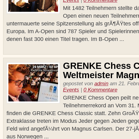
Events
|
0 Kommentare
Mit 1482 Teilnehmern stellt
Open einen neuen Teilnehmerr
untermauerte seine Spitzenstellung als grÃ¶ÃŸtes off
Europa. Im A-Open sind 787 Spieler und Spielerinnen
denen fast 300 einen Titel tragen. Im B-Open ...
GRENKE Chess Cl
Weltmeister Magn
gepostet von
admin
am 21. Febru
Events
|
0 Kommentare
GRENKE Chess Open peilt n
Teilnehmerrekord an Vom 31. M
finden die GRENKE Chess Classic statt. Zehn GroÃŸ
Extraklasse treten im Modus Jeder gegen Jeden geg
Feld wird angefÃ¼hrt von Magnus Carlsen. Der 27-jÃ
aus Norwegen ...