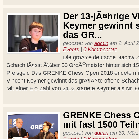
Der 13-jÃ¤hrige V
Keymer gewinnt s
das GR...
gepostet von
admin
am 2. April 2
Events
|
0 Kommentare
Die groÃŸe deutsche Nachwuc
Schach lÃ¤sst Ã¼ber 50 GroÃŸmeister hinter sich 1
Preisgeld Das GRENKE Chess Open 2018 endete mit 
Vincent Keymer gewinnt das grÃ¶ÃŸte offene Schach
Mit einer Elo-Zahl von 2403 startete Keymer als Nr. 99
GRENKE Chess Op
mit fast 1500 Tei
gepostet von
admin
am 30. März 