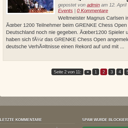
gepostet von
admin
am 12. April
Events
|
0 Kommentare
Weltmeister Magnus Carlsen i
Ãœber 1200 Teilnehmer beim GRENKE Chess Open D
Deutschland noch nie gegeben. Ãœber1200 Spieler u
haben sich fÃ¼r das GRENKE Chess Open angemeldet
deutsche VerhÃ¤ltnisse einen Rekord auf und mit ...
Seite 2 von 11:
«
1
2
3
4
LETZTE KOMMENTARE
SPAM WURDE BLOCKIER