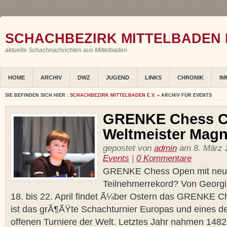
SCHACHBEZIRK MITTELBADEN E
aktuelle Schachnachrichten aus Mittelbaden
HOME
ARCHIV
DWZ
JUGEND
LINKS
CHRONIK
IM
SIE BEFINDEN SICH HIER :
SCHACHBEZIRK MITTELBADEN E.V.
» ARCHIV FÜR EVENTS
GRENKE Chess Cl
Weltmeister Magn
gepostet von
admin
am 8. März 2
Events
|
0 Kommentare
GRENKE Chess Open mit ne
Teilnehmerrekord? Von Georgi
18. bis 22. April findet Ã¼ber Ostern das GRENKE C
ist das grÃ¶ÃŸte Schachturnier Europas und eines de
offenen Turniere der Welt. Letztes Jahr nahmen 1482 