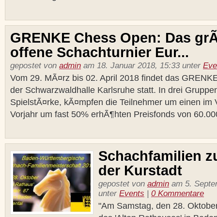
GRENKE Chess Open: Das gr
offene Schachturnier Eur...
gepostet von
admin
am 18. Januar 2018, 15:33 unter
Eve
Vom 29. MÃ¤rz bis 02. April 2018 findet das GRENK
der Schwarzwaldhalle Karlsruhe statt. In drei Gruppen
SpielstÃ¤rke, kÃ¤mpfen die Teilnehmer um einen im 
Vorjahr um fast 50% erhÃ¶hten Preisfonds von 60.000
Schachfamilien z
der Kurstadt
gepostet von
admin
am 5. Septe
unter
Events
|
0 Kommentare
"Am Samstag, den 28. Oktober