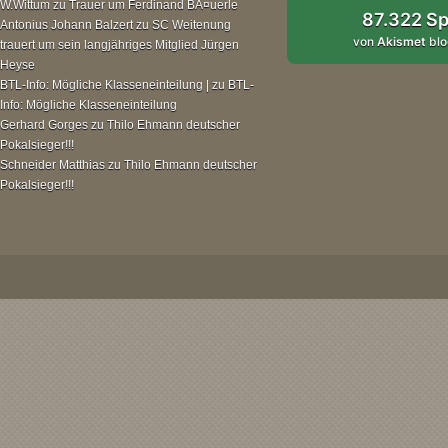
W.Wittum
zu
Trauer um Ferdinand BÃ¤uerle
87.322 S
Antonius Johann Balzert
zu
SC Weitenung
von
Akismet
blo
trauert um sein langjähriges Mitglied Jürgen
Heyse
BTL-Info: Mögliche Klasseneinteilung |
zu
BTL-
Info: Mögliche Klasseneinteilung
Gerhard Gorges
zu
Thilo Ehmann deutscher
Pokalsieger!!!
Schneider Matthias
zu
Thilo Ehmann deutscher
Pokalsieger!!!