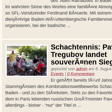
des 'Alten Rathauses' in Bade
im wahrsten Sinne des Wortes eine familiÃ¤re Atmos
so SFL-Vorsitzender Ferdinand BÃ¤uerle. Mit seinem
diesjÃ¤hrige Baden-WÃ¼rttembergische Familienmeis
organisieren, bei der badische ...
Schachtennis: Pa
Tregubov landet
souverÃ¤nen Sie
gepostet von
admin
am 6. August
Events
|
0 Kommentare
Er gehÃ¶rt bereits fÃ¼nf Jahr
StammgÃ¤sten des Kombinationswettbewerbs Schach
Baden - und zu den StÃ¤rksten. Stets zu den Favori
dem in Paris lebenden russischen GroÃŸmeister Pav
allerdings - bisher - "nur" der Titel in ...