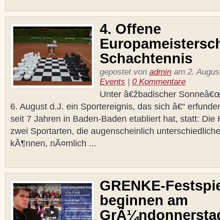
4. Offene
Europameistersch
Schachtennis
gepostet von
admin
am 2. August
Events
|
0 Kommentare
Unter â€žbadischer Sonneâ€œ 
6. August d.J. ein Sportereignis, das sich â€“ erfunde
seit 7 Jahren in Baden-Baden etabliert hat, statt: Die
zwei Sportarten, die augenscheinlich unterschiedliche
kÃ¶nnen, nÃ¤mlich ...
GRENKE-Festspie
beginnen am
GrÃ¼ndonnersta