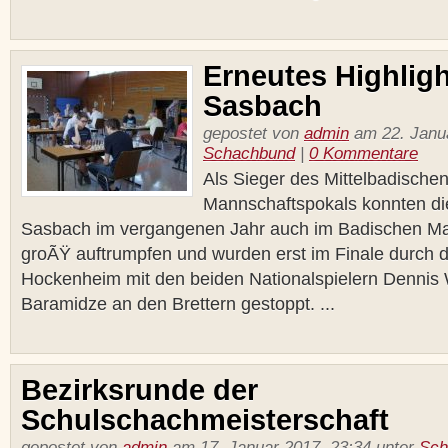
Erneutes Highligh
Sasbach
gepostet von
admin
am 22. Janua
Schachbund
|
0 Kommentare
Als Sieger des Mittelbadische
Mannschaftspokals konnten d
Sasbach im vergangenen Jahr auch im Badischen Ma
groÃŸ auftrumpfen und wurden erst im Finale durch 
Hockenheim mit den beiden Nationalspielern Dennis
Baramidze an den Brettern gestoppt. ...
Bezirksrunde der
Schulschachmeisterschaft
gepostet von
admin
am 17. Januar 2017, 23:34 unter
Sch