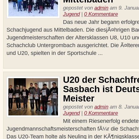
gepostet von
admin
am 9. Januar
Jugend
|
0 Kommentare
Das neue Jahr begann erfolgre
Schachjugend aus Mittelbaden. Die diesjÃ¤hrigen Ba
Jugendmeisterschaften der Altersklassen U8, U10 u
Schachclub Untergrombach ausgerichtet. Die Ã¤ltere
und U20, spielten in der Sportschule ...
U20 der Schachf
Sasbach ist Deut
Meister
gepostet von
admin
am 8. Januar
Jugend
|
0 Kommentare
Mit einem Riesenerfolg endet
Jugendmannschaftsmeisterschaften fÃ¼r die Schach
Das U20-Team holte als Neuling in der KÃ¶nigsklass