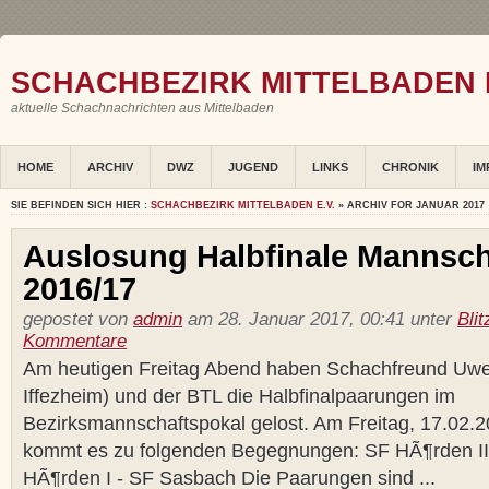
SCHACHBEZIRK MITTELBADEN E
aktuelle Schachnachrichten aus Mittelbaden
HOME
ARCHIV
DWZ
JUGEND
LINKS
CHRONIK
IM
SIE BEFINDEN SICH HIER :
SCHACHBEZIRK MITTELBADEN E.V.
» ARCHIV FOR JANUAR 2017
Auslosung Halbfinale Mannsch
2016/17
gepostet von
admin
am 28. Januar 2017, 00:41 unter
Bli
Kommentare
Am heutigen Freitag Abend haben Schachfreund Uw
Iffezheim) und der BTL die Halbfinalpaarungen im
Bezirksmannschaftspokal gelost. Am Freitag, 17.02.
kommt es zu folgenden Begegnungen: SF HÃ¶rden II
HÃ¶rden I - SF Sasbach Die Paarungen sind ...