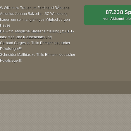
W.Wittum
zu
Trauer um Ferdinand BÃ¤uerle
87.238 S
Antonius Johann Balzert
zu
SC Weitenung
von
Akismet
blo
trauert um sein langjähriges Mitglied Jürgen
Heyse
BTL-Info: Mögliche Klasseneinteilung |
zu
BTL-
Info: Mögliche Klasseneinteilung
Gerhard Gorges
zu
Thilo Ehmann deutscher
Pokalsieger!!!
Schneider Matthias
zu
Thilo Ehmann deutscher
Pokalsieger!!!