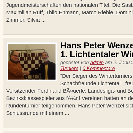
Jugendmeisterschaften den nationalen Titel. Die Sas
Maximilian Ruff, Thilo Ehmann, Marco Riehle, Domin
Zimmer, Silvia ...
Hans Peter Wenze
1. Lichtentaler Wi
gepostet von
admin
am 2. Januar
Turniere
|
0 Kommentare
"Der Sieger des Winterturniers 
Schachfreunde Lichtental", fre
Vorsitzender Ferdinand BÃ¤uerle. Landesliga- und Be
Bezirksklassespieler aus fÃ¼nf Vereinen hatten an d
Rundenturnier teilgenommen. Hans Peter Wenzel siche
Schlussrunde mit einem ...