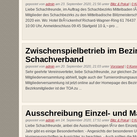
gepostet von
admin
am 23. September 2020, 21:56 unter
Blitz & Pokal
|
0 K
Liebe Schachfreunde, im Auftrag des Schachbezirks Mittelbaden lÃ¤
Mitglieder des Schachbezirks zu den Mittelbadische Blitzmeisters
2020 ein. Wo: Hotel BrÃ¼ckenhof Richard-Wagner-Ring 61 76437 R
10:00 Uhr, Anmeldeschluss 09:45 Startgeld 10 â‚¬ pro ...
Zwischenspielbetrieb im Bez
Schachverband
gepostet von
admin
am 20. September 2020, 21:03 unter
Vorstand
|
0 Kom
Sehr geehrte Vereinsverteter, liebe Schachfreunde, zur gleichen Zei
Mitgliederversammlung abhielt, tagte auch der Turnierordnungsaus
Mitgliederversammlung ist jetzt online auf der Homepage des Bezi
Bezirksmitglieder ist der TOA zu ...
Ausschreibung Einzel- und M
gepostet von
admin
am 14. September 2020, 17:51 unter
Blitz & Pokal
|
0 K
Liebe Schachfreunde, anbei die Ausschreibungen fÃ¼r den Einzel
Jahr gibt es einige Besonderheiten: - Angesichts der besonderen 
Hygienevorschriften je Ausrichter zu beachten. - Auch sollten die 