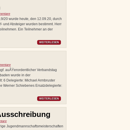
n
entare
19/20 wurde heute, den 12.09.20, durch
uf- und Absteiger wurden bestimmt. Herr
eilnehmen. Ein Teilnehmer an der
WEITERLESEN
mentare
ggf. auÃŸerordentlicher Verbandstag
lbaden wurde in der
 6 Delegierte: Michael Armbruster
 Werner Schiebenes Ersatzdelegierte:
WEITERLESEN
Ausschreibung
tare
hrige Jugendmannschaftsmeisterschaften