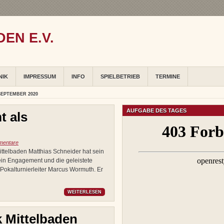
EN E.V.
NIK
IMPRESSUM
INFO
SPIELBETRIEB
TERMINE
SEPTEMBER 2020
AUFGABE DES TAGES
 als
mentare
ittelbaden Matthias Schneider hat sein
ein Engagement und die geleistete
e Pokalturnierleiter Marcus Wormuth. Er
WEITERLESEN
k Mittelbaden