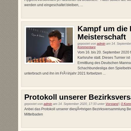
werden und eingeschaltet bleiben, ...
Kampf um die 
Meisterschaft
gepostet von
admin
am 14. September
Kommentare
Vom 16. bis 20. September 2020 f
Karlsruhe statt. Dieses Turnier is
Ermittlung des Deutschen Mannsc
Schachbundesliga den Spielbet
unterbrach und ihn im FrÃ¼hjahr 2021 fortsetzen ...
Protokoll unserer Bezirksve
gepostet von
admin
am 14. September 2020, 17:33 unter
Vorstand
|
0 Kom
Anbei das Protokoll unserer diesjÃ¤hrigen Bezirksversammlung Be
Mittelbaden