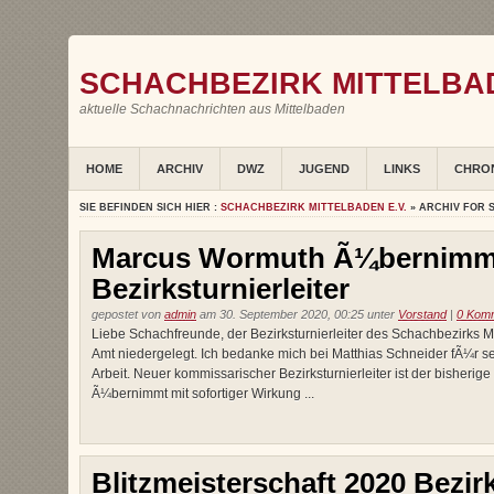
SCHACHBEZIRK MITTELBAD
aktuelle Schachnachrichten aus Mittelbaden
HOME
ARCHIV
DWZ
JUGEND
LINKS
CHRO
SIE BEFINDEN SICH HIER :
SCHACHBEZIRK MITTELBADEN E.V.
» ARCHIV FOR 
Marcus Wormuth Ã¼bernimmt
Bezirksturnierleiter
gepostet von
admin
am 30. September 2020, 00:25 unter
Vorstand
|
0 Kom
Liebe Schachfreunde, der Bezirksturnierleiter des Schachbezirks M
Amt niedergelegt. Ich bedanke mich bei Matthias Schneider fÃ¼r s
Arbeit. Neuer kommissarischer Bezirksturnierleiter ist der bisherig
Ã¼bernimmt mit sofortiger Wirkung ...
Blitzmeisterschaft 2020 Bezir