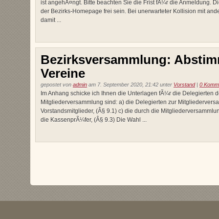
ist angehÃ¤ngt. Bitte beachten Sie die Frist fÃ¼r die Anmeldung. D
der Bezirks-Homepage frei sein. Bei unerwarteter Kollision mit an
damit ...
Bezirksversammlung: Absti
Vereine
gepostet von
admin
am 7. September 2020, 21:42 unter
Vorstand
|
0 Komm
Im Anhang schicke ich Ihnen die Unterlagen fÃ¼r die Delegierten de
Mitgliederversammlung sind: a) die Delegierten zur Mitgliederversa
Vorstandsmitglieder, (Â§ 9.1) c) die durch die Mitgliederversammlun
die KassenprÃ¼fer, (Â§ 9.3) Die Wahl ...