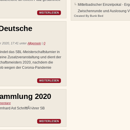
Mittelbadischer Einzelpokal - Er
Zwischenrunde und Auslosung Vie
WEITERLESEN
Created By
Bunk Bed
Deutsche
 2020, 17:41 unter
Allgemein
|
0
indet das SBL-Meisterschaftsturnier in
t eine Zusatzveranstaltung und dient der
haftsmeisters 2020, nachdem die
rieb wegen der Corona-Pandemie
WEITERLESEN
rsammlung 2020
mentare
rnhard Ast SchriftfÃ¼hrer SB
WEITERLESEN