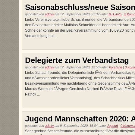
Saisonabschluss/neue Saiso
gepostet von
admin
am 12. September 2020, 21:32 unter
BTL-Info
|
2 Komm
Liebe Vereinsverteter, liebe Schachfreunde, die Verbandsrunde 20
den Bezirksturnierleiter Matthias Schneider als beendet erklÃ¤rt. A
Schneider konnte an der Bezirksversammlung vom 10.09.20 nicht t
Versammlung hat ...
Delegierte zum Verbandstag
gepostet von
admin
am 12. September 2020, 12:56 unter
Vorstand
|
0 Kom
Liebe Schachfreunde, die Delegiertenliste fÃ¼r den Verbandstag (
und nÃ¤chster ordentlicher Verbandstag) des Schachbezirks Mitte
Bezirksversammlung wie nachfolgend ohne Gegenstimme gewÃ¤hlt:
Marcus Wormuth JÃ¼rgen Gersinska Norbert FrÃ¼he David FrÃ¼he
Patrick ...
Jugend Mannschaften 2020: 
gepostet von
admin
am 9. September 2020, 15:04 unter
Jugend
|
0 Kommen
Sehr geehrte Schachfreunde, die Ausschreibung fÃ¼r die diesjÃ¤