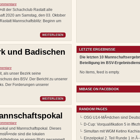
ommentare
dt der Schachclub Rastatt alle
chaft 2020 am Samstag, den 03. Oktober
astatt Mannschaftsblitz: Beginn um
WEITERLESEN
irk und Badischen
LETZTE ERGEBNISSE
Die letzten 10 Mannschaftsergebn
Beteiligung im BSV-Ergebnisdiens
mentare
No items, feed is empty.
t, als unser Bezirk seine
schuss des BSV. Der Bericht zu unserer
rks. Der Forderungen unserer
MIBASE ON FACEBOOK
WEITERLESEN
RANDOM PAGES
annschaftspokal
OSG U14-MÃ¤dchen sind Deutsch
ommentare
D-Cup: Vorqualifikation 5 in Iffez
pokal und Mannschaftspokal. Dieses
Simultan mit WGM Ketino Kachia
UmstÃ¤nde sind die lokalen
Einzelpokal 2. Teil Runde 1 in Ã
Mobiltelefone an einem Platz gesammelt