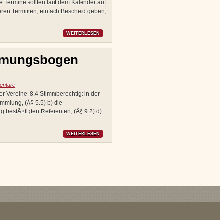
ie Termine sollten laut dem Kalender auf
deren Terminen, einfach Bescheid geben,
WEITERLESEN
mmungsbogen
entare
r Vereine. 8.4 Stimmberechtigt in der
mmlung, (Â§ 5.5) b) die
g bestÃ¤tigten Referenten, (Â§ 9.2) d)
WEITERLESEN