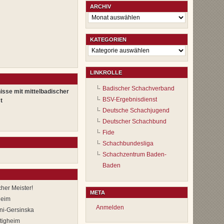
ARCHIV
Archiv
KATEGORIEN
Kategorien
LINKROLLE
Badischer Schachverband
isse mit mittelbadischer
BSV-Ergebnisdienst
t
Deutsche Schachjugend
Deutscher Schachbund
Fide
Schachbundesliga
Schachzentrum Baden-
Baden
er Meister!
META
heim
Anmelden
ni-Gersinska
–tigheim