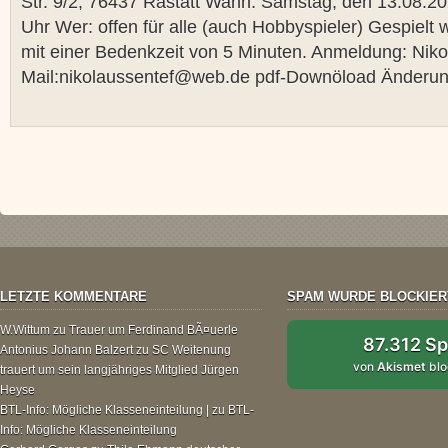
Str. 9/2, 76437 Rastatt Wann: Samstag, den 13.08.2
Uhr Wer: offen für alle (auch Hobbyspieler) Gespiel
mit einer Bedenkzeit von 5 Minuten. Anmeldung: Niko
Mail:nikolaussentef@web.de pdf-Downöload Änderun
LETZTE KOMMENTARE
SPAM WURDE BLOCKIER
W.Wittum
zu
Trauer um Ferdinand BÃ¤uerle
87.312 S
Antonius Johann Balzert
zu
SC Weitenung
von
Akismet
blo
trauert um sein langjähriges Mitglied Jürgen
Heyse
BTL-Info: Mögliche Klasseneinteilung |
zu
BTL-
Info: Mögliche Klasseneinteilung