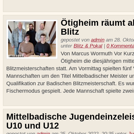
Ötigheim räumt a
Blitz
gepostet von
admin
am 28. Oktob
unter
Blitz & Pokal
|
0 Kommenta
Von Marcus Wormuth Vor Kurz
Ötigheim die diesjährigen mitt
Blitzmeisterschaften statt. Am Vormittag spielten fünf 
Mannschaften um den Titel Mittelbadischer Meister u
Qualifikation zur Badischen Blitzmeisterschaft. Es w
Fischermodus gespielt. Jede Mannschaft spielte zweim
Mittelbadische Jugendeinzelei
U10 und U12
gepostet von
admin
am 25. Oktober 2022, 20:35 unter
Ju