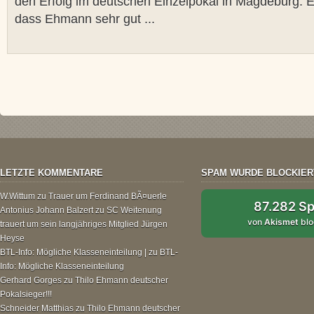
den Erfolg im deutschen Einzelpokal in Magdeburg. E
dass Ehmann sehr gut ...
LETZTE KOMMENTARE
SPAM WURDE BLOCKIER
W.Wittum
zu
Trauer um Ferdinand BÃ¤uerle
87.282 S
Antonius Johann Balzert
zu
SC Weitenung
von
Akismet
blo
trauert um sein langjähriges Mitglied Jürgen
Heyse
BTL-Info: Mögliche Klasseneinteilung |
zu
BTL-
Info: Mögliche Klasseneinteilung
Gerhard Gorges
zu
Thilo Ehmann deutscher
Pokalsieger!!!
Schneider Matthias
zu
Thilo Ehmann deutscher