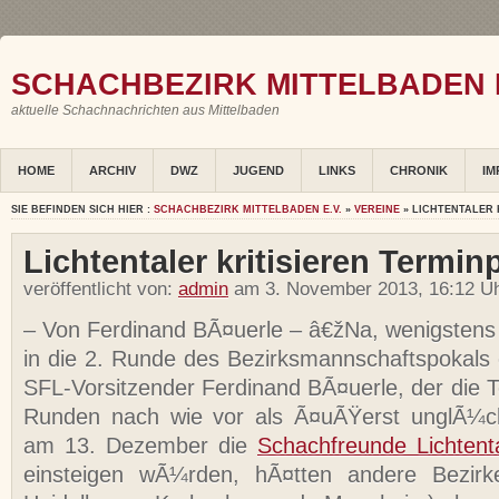
SCHACHBEZIRK MITTELBADEN E
aktuelle Schachnachrichten aus Mittelbaden
HOME
ARCHIV
DWZ
JUGEND
LINKS
CHRONIK
IM
SIE BEFINDEN SICH HIER :
SCHACHBEZIRK MITTELBADEN E.V.
»
VEREINE
» LICHTENTALER 
Lichtentaler kritisieren Termi
veröffentlicht von:
admin
am 3. November 2013, 16:12 Uh
– Von Ferdinand BÃ¤uerle – â€žNa, wenigstens 
in die 2. Runde des Bezirksmannschaftspokal
SFL-Vorsitzender Ferdinand BÃ¤uerle, der die T
Runden nach wie vor als Ã¤uÃŸerst unglÃ¼ck
am 13. Dezember die
Schachfreunde Lichtent
einsteigen wÃ¼rden, hÃ¤tten andere Bezirke