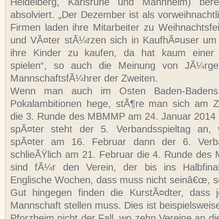
Heidelberg, Karlsruhe und Mannheim) bere
absolviert. „Der Dezember ist als vorweihnachtl
Firmen laden ihre Mitarbeiter zu Weihnachtsfe
und VÃ¤ter stÃ¼rzen sich in KaufhÃ¤user u
ihre Kinder zu kaufen, da hat kaum einer
spielen“, so auch die Meinung von JÃ¼rg
MannschaftsfÃ¼hrer der Zweiten.
Wenn man auch im Osten Baden-Badens
Pokalambitionen hege, stÃ¶re man sich am Ze
die 3. Runde des MBMMP am 24. Januar 2014 s
spÃ¤ter steht der 5. Verbandsspieltag an,
spÃ¤ter am 16. Februar dann der 6. Verba
schlieÃŸlich am 21. Februar die 4. Runde de
sind fÃ¼r den Verein, der bis ins Halbfin
Englische Wochen, dass muss nicht seinâ€œ, so 
Gut hingegen finden die KurstÃ¤dter, dass j
Mannschaft stellen muss. Dies ist beispielswei
Pforzheim nicht der Fall, wo zehn Vereine an 