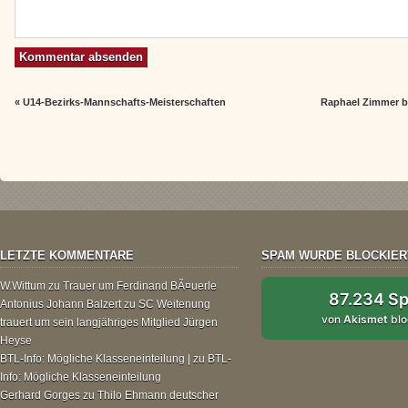
«
U14-Bezirks-Mannschafts-Meisterschaften
Raphael Zimmer b
LETZTE KOMMENTARE
SPAM WURDE BLOCKIER
W.Wittum
zu
Trauer um Ferdinand BÃ¤uerle
87.234 S
Antonius Johann Balzert
zu
SC Weitenung
von
Akismet
blo
trauert um sein langjähriges Mitglied Jürgen
Heyse
BTL-Info: Mögliche Klasseneinteilung |
zu
BTL-
Info: Mögliche Klasseneinteilung
Gerhard Gorges
zu
Thilo Ehmann deutscher