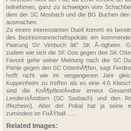
teilnehmen, ganz zu schweigen vom Schachbez
dem der SC Mosbach und die BG Buchen den S
ausmachen.
Zu einem interessanten Duell kommt es bereit
des Bezirksmannschaftspokals am kommenden
Paarung SV Vimbuch â€“ SK Ã–tigheim. G
zudem wie sich die SF Oos gegen den SK Otte
Favorit gehe seiner Meinung nach der SC Du
Partie gegen den SC OttenhÃ¶fen, sagt Ferdin
hofft nicht wie im vergangenen Jahr gle
Kuppenheim zu treffen als es eine 4:0 Klats
sind die KnÃ¶pflestÃ¤dter erneut Gesamtf
LenderstÃ¤dtern (SC Sasbach) und den Re
Iffezheim). Aber der Pokal hat ja seine e
zumindest im FuÃŸball ….
Related Images: