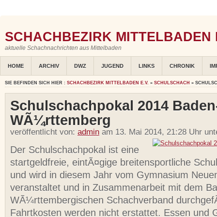
SCHACHBEZIRK MITTELBADEN E
aktuelle Schachnachrichten aus Mittelbaden
HOME
ARCHIV
DWZ
JUGEND
LINKS
CHRONIK
IM
SIE BEFINDEN SICH HIER :
SCHACHBEZIRK MITTELBADEN E.V.
»
SCHULSCHACH
» SCHULS
Schulschachpokal 2014 Baden
WÃ¼rttemberg
veröffentlicht von:
admin
am 13. Mai 2014, 21:28 Uhr un
Der Schulschachpokal ist eine
startgeldfreie, eintÃ¤gige breitensportliche Schu
und wird in diesem Jahr vom Gymnasium Neu
veranstaltet und in Zusammenarbeit mit dem B
WÃ¼rttembergischen Schachverband durchgef
Fahrtkosten werden nicht erstattet. Essen und