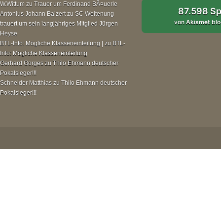
W.Wittum
zu
Trauer um Ferdinand BÃ¤uerle
87.598 S
Antonius Johann Balzert
zu
SC Weitenung
von
Akismet
blo
trauert um sein langjähriges Mitglied Jürgen
Heyse
BTL-Info: Mögliche Klasseneinteilung |
zu
BTL-
Info: Mögliche Klasseneinteilung
Gerhard Gorges
zu
Thilo Ehmann deutscher
Pokalsieger!!!
Schneider Matthias
zu
Thilo Ehmann deutscher
Pokalsieger!!!